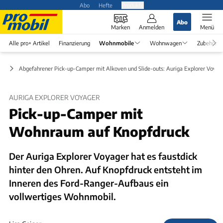
Abo
Hefte
Produkte
Abo
Marken
Anmelden
Menü
Alle pro+ Artikel
Finanzierung
Wohnmobile
Wohnwagen
Zubehör
en
Abgefahrener Pick-up-Camper mit Alkoven und Slide-outs: Auriga Explorer Voyag
AURIGA EXPLORER VOYAGER
Pick-up-Camper mit
Wohnraum auf Knopfdruck
Der Auriga Explorer Voyager hat es faustdick
hinter den Ohren. Auf Knopfdruck entsteht im
Inneren des Ford-Ranger-Aufbaus ein
vollwertiges Wohnmobil.