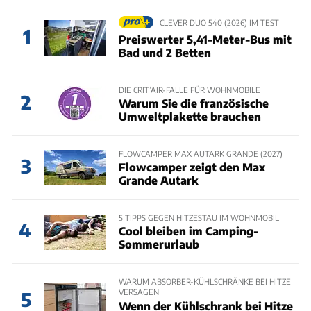
CLEVER DUO 540 (2026) IM TEST
1
Preiswerter 5,41-Meter-Bus mit
Bad und 2 Betten
DIE CRIT’AIR-FALLE FÜR WOHNMOBILE
2
Warum Sie die französische
Umweltplakette brauchen
FLOWCAMPER MAX AUTARK GRANDE (2027)
3
Flowcamper zeigt den Max
Grande Autark
5 TIPPS GEGEN HITZESTAU IM WOHNMOBIL
4
Cool bleiben im Camping-
Sommerurlaub
WARUM ABSORBER-KÜHLSCHRÄNKE BEI HITZE
VERSAGEN
5
Wenn der Kühlschrank bei Hitze