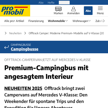
Abo
Hefte
Produkte
Abo
Marken
Anmelden
Menü
Alle pro+ Artikel
Finanzierung
Wohnmobile
Wohnwagen
Zubehör
le
Neuheiten
Offtrack Camper: Moderne Premium-Modelle auf V-Klasse (2025)
CAMPINGBUSSE
Campingbusse
OFFTRACK-CAMPERVAN JETZT AUF MERCEDES V-KLASSE
Premium-Campingbus mit
angesagtem Interieur
NEUHEITEN 2025
Offtrack bringt zwei
Campervans auf Mercedes V-Klasse: Den
Weekender für spontane Trips und den
Expedition für längere Abenteuer.