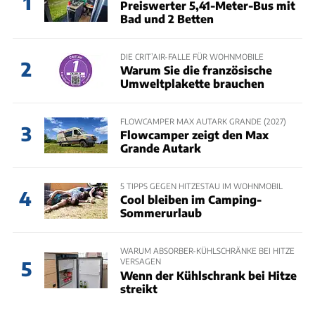
1
Preiswerter 5,41-Meter-Bus mit
Bad und 2 Betten
DIE CRIT’AIR-FALLE FÜR WOHNMOBILE
2
Warum Sie die französische
Umweltplakette brauchen
FLOWCAMPER MAX AUTARK GRANDE (2027)
3
Flowcamper zeigt den Max
Grande Autark
5 TIPPS GEGEN HITZESTAU IM WOHNMOBIL
4
Cool bleiben im Camping-
Sommerurlaub
WARUM ABSORBER-KÜHLSCHRÄNKE BEI HITZE
VERSAGEN
5
Wenn der Kühlschrank bei Hitze
streikt