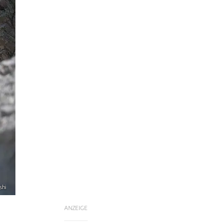
shi
ANZEIGE