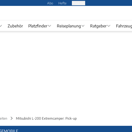
Abo
Hefte
Produkte
Zubehör
Platzfinder
Reiseplanung
Ratgeber
Fahrzeu
eiten
Mitsubishi L-200 Extremcamper: Pick-up
ISEMOBILE