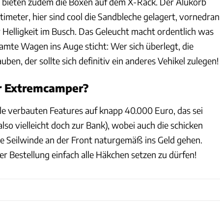
 bieten zudem die Boxen auf dem X-Rack. Der Alukorb
timeter, hier sind cool die Sandbleche gelagert, vornedran
r Helligkeit im Busch.
Das Geleucht macht ordentlich was
amte Wagen ins Auge sticht: Wer sich überlegt, die
ben, der sollte sich definitiv ein anderes Vehikel zulegen!
r Extremcamper?
lle verbauten Features auf knapp 40.000 Euro, das sei
lso vielleicht doch zur Bank), wobei auch die schicken
ie Seilwinde an der Front naturgemäß ins Geld gehen.
er Bestellung einfach alle Häkchen setzen zu dürfen!
Mitsubishi