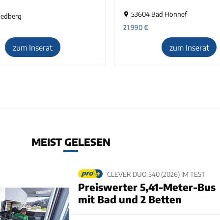
53604 Bad Honnef
iedberg
21.990
€
zum Inserat
zum Inserat
MEIST GELESEN
CLEVER DUO 540 (2026) IM TEST
Preiswerter 5,41-Meter-Bus
mit Bad und 2 Betten