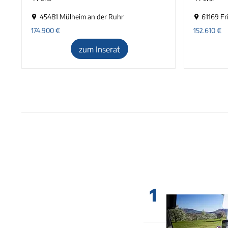
45481 Mülheim an der Ruhr
61169 Fr
174.900
€
152.610
€
zum Inserat
1