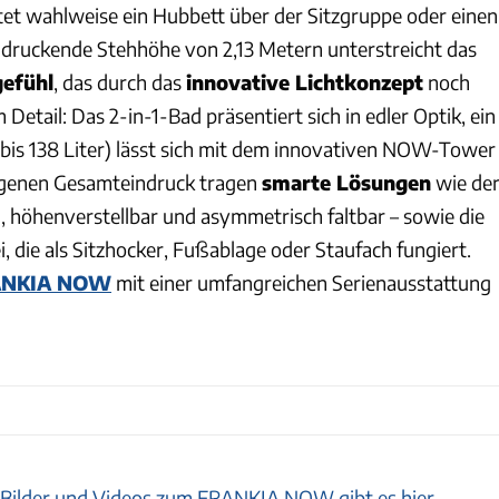
etet wahlweise ein Hubbett über der Sitzgruppe oder einen
druckende Stehhöhe von 2,13 Metern unterstreicht das
efühl
, das durch das
innovative Lichtkonzept
noch
Detail: Das 2-in-1-Bad präsentiert sich in edler Optik, ein
bis 138 Liter) lässt sich mit dem innovativen NOW-Tower
genen Gesamteindruck tragen
smarte Lösungen
wie de
-, höhenverstellbar und asymmetrisch faltbar – sowie die
, die als Sitzhocker, Fußablage oder Staufach fungiert.
ANKIA NOW
mit einer umfangreichen Serienausstattung
 Bilder und Videos zum FRANKIA NOW gibt es hier.