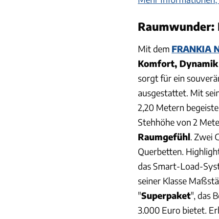
Raumwunder: 
Mit dem
FRANKIA 
Komfort, Dynamik 
sorgt für ein souver
ausgestattet. Mit se
2,20 Metern begeiste
Stehhöhe von 2 Meter
Raumgefühl
. Zwei 
Querbetten. Highlig
das Smart-Load-Syste
seiner Klasse Maßstäb
"
Superpaket
", das 
3.000 Euro bietet. Erh