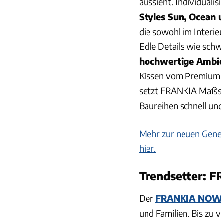
aussieht. Individual
Styles Sun, Ocean
die sowohl im Interi
Edle Details wie sch
hochwertige Ambi
Kissen vom Premiumh
setzt FRANKIA Maßst
Baureihen schnell u
Mehr zur neuen Gener
hier.
Trendsetter: 
Der
FRANKIA NOW 
und Familien. Bis zu 