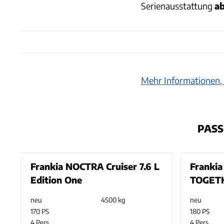
Serienausstattung
ab
Mehr Informationen, 
PASS
Frankia NOCTRA Cruiser 7.6 L
Frankia
Edition One
TOGET
neu
4500 kg
neu
170 PS
180 PS
4 Pers.
4 Pers.