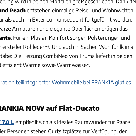
isierung wird in beiden Modellen großgeschrieben: Dank de
 und Peach
entstehen einmalige Reise- und Wohnwelten,
eur als auch im Exterieur konsequent fortgeführt werden.
warze Armaturen und elegante Oberflächen prägen das
ente
. Für ein Plus an Komfort sorgen Polsterungen und
ersteller Rohleder®. Und auch in Sachen Wohlfühlklima
äbe: Die Heizung CombiNeo von Truma liefert in beiden
nd effizient Wärme sowie Warmwasser.
ation teilintegrierter Wohnmobile bei FRANKIA gibt es
FRANKIA NOW auf Fiat-Ducato
7.0 L
empfiehlt sich als ideales Raumwunder für Paare
vier Personen stehen Gurtsitzplätze zur Verfügung, der