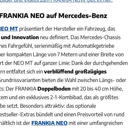
FRANKIA NEO auf Mercedes-Benz
NEO MT
präsentiert der Hersteller ein Fahrzeug, das
und Innovation
neu definiert. Das Mercedes-Chassis
änes Fahrgefühl, serienmäßig mit Automatikgetriebe
iner kompakten Länge von 7 Metern und einer Breite von
rt der NEO MT auf ganzer Linie: Dank der durchgehenden
n entfaltet sich ein
verblüffend großzügiges
Grundrissvarianten bieten die Wahl zwischen Längs- oder
hts: Der FRANKIA
Doppelboden
mit 20 bis 40 cm Höhe,
m und ein exklusives 2-1-Kombibad, das als größtes
e setzt. Besonders attraktiv: das optionale
Bestseller-Extras bündelt und einen Preisvorteil von rund
ältlich ist der
FRANKIA NEO
mit einer umfangreichen