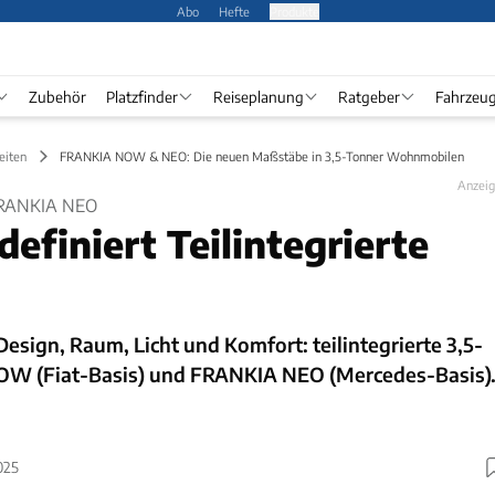
Abo
Hefte
Produkte
Zubehör
Platzfinder
Reiseplanung
Ratgeber
Fahrzeu
eiten
FRANKIA NOW & NEO: Die neuen Maßstäbe in 3,5-Tonner Wohnmobilen
Anzei
RANKIA NEO
efiniert Teilintegrierte
sign, Raum, Licht und Komfort: teilintegrierte 3,5-
W (Fiat-Basis) und FRANKIA NEO (Mercedes-Basis)
025