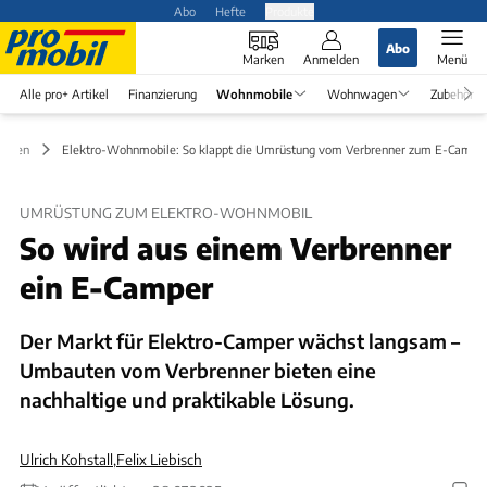
Abo
Hefte
Produkte
Abo
Marken
Anmelden
Menü
Alle pro+ Artikel
Finanzierung
Wohnmobile
Wohnwagen
Zubehör
eiten
Elektro-Wohnmobile: So klappt die Umrüstung vom Verbrenner zum E-Campe
UMRÜSTUNG ZUM ELEKTRO-WOHNMOBIL
So wird aus einem Verbrenner
ein E-Camper
Der Markt für Elektro-Camper wächst langsam –
Umbauten vom Verbrenner bieten eine
nachhaltige und praktikable Lösung.
Ulrich Kohstall
,
Felix Liebisch