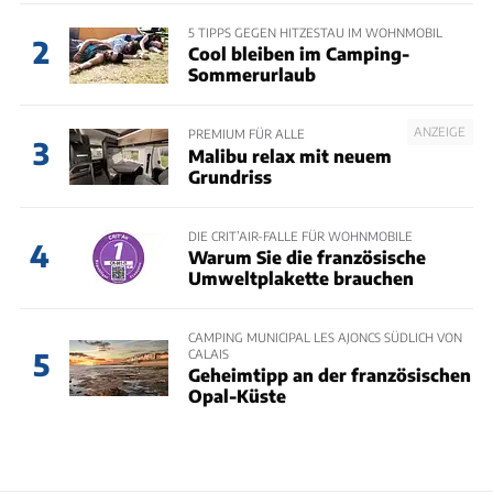
5 TIPPS GEGEN HITZESTAU IM WOHNMOBIL
2
Cool bleiben im Camping-
Sommerurlaub
ANZEIGE
PREMIUM FÜR ALLE
3
Malibu relax mit neuem
Grundriss
DIE CRIT’AIR-FALLE FÜR WOHNMOBILE
4
Warum Sie die französische
Umweltplakette brauchen
CAMPING MUNICIPAL LES AJONCS SÜDLICH VON
CALAIS
5
Geheimtipp an der französischen
Opal-Küste