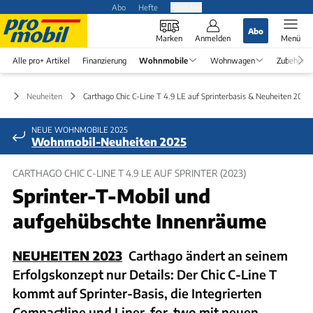
Abo
Hefte
Produkte
Abo
Marken
Anmelden
Menü
Alle pro+ Artikel
Finanzierung
Wohnmobile
Wohnwagen
Zubehör
le
Neuheiten
Carthago Chic C-Line T 4.9 LE auf Sprinterbasis & Neuheiten 2023
NEUE WOHNMOBILE 2025
Wohnmobil-Neuheiten 2025
CARTHAGO CHIC C-LINE T 4.9 LE AUF SPRINTER (2023)
Sprinter-T-Mobil und
aufgehübschte Innenräume
NEUHEITEN 2023
Carthago ändert an seinem
Erfolgskonzept nur Details: Der Chic C-Line T
kommt auf Sprinter-Basis, die Integrierten
Compactline und Liner-for-two mit neuen