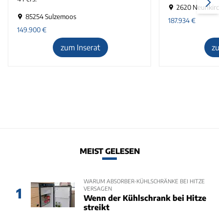
2620 Neunkir
85254 Sulzemoos
187.934
€
149.900
€
zum Inserat
z
MEIST GELESEN
WARUM ABSORBER-KÜHLSCHRÄNKE BEI HITZE
VERSAGEN
1
Wenn der Kühlschrank bei Hitze
streikt