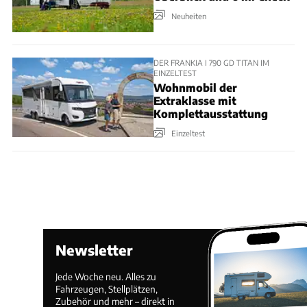
Neuheiten
DER FRANKIA I 790 GD TITAN IM
EINZELTEST
Wohnmobil der
Extraklasse mit
Komplettausstattung
Einzeltest
Newsletter
Jede Woche neu. Alles zu
Fahrzeugen, Stellplätzen,
Zubehör und mehr – direkt in