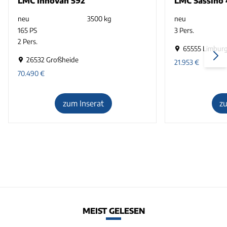
LMC Innovan 592
LMC Sassino
neu
3500 kg
neu
165 PS
3 Pers.
2 Pers.
65555 Limbur
26532 Großheide
21.953
€
70.490
€
zum Inserat
z
MEIST GELESEN