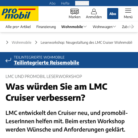
Abo
Hefte
Produkte
Abo
Marken
Anmelden
Menü
Alle pro+ Artikel
Finanzierung
Wohnmobile
Wohnwagen
Zubehör
Wohnmobile
Leserworkshop: Neugestaltung des LMC Cruiser Wohnmobils
TEILINTEGRIERTE WOHMOBILE
Teilintegrierte Reisemobile
LMC UND PROMOBIL LESERWORKSHOP
Was würden Sie am LMC
Cruiser verbessern?
LMC entwickelt den Cruiser neu, und promobil-
LeserInnen helfen mit. Beim ersten Workshop
werden Wünsche und Anforderungen geklärt.