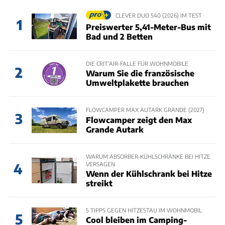
CLEVER DUO 540 (2026) IM TEST
1
Preiswerter 5,41-Meter-Bus mit
Bad und 2 Betten
DIE CRIT’AIR-FALLE FÜR WOHNMOBILE
2
Warum Sie die französische
Umweltplakette brauchen
FLOWCAMPER MAX AUTARK GRANDE (2027)
3
Flowcamper zeigt den Max
Grande Autark
WARUM ABSORBER-KÜHLSCHRÄNKE BEI HITZE
VERSAGEN
4
Wenn der Kühlschrank bei Hitze
streikt
5 TIPPS GEGEN HITZESTAU IM WOHNMOBIL
5
Cool bleiben im Camping-