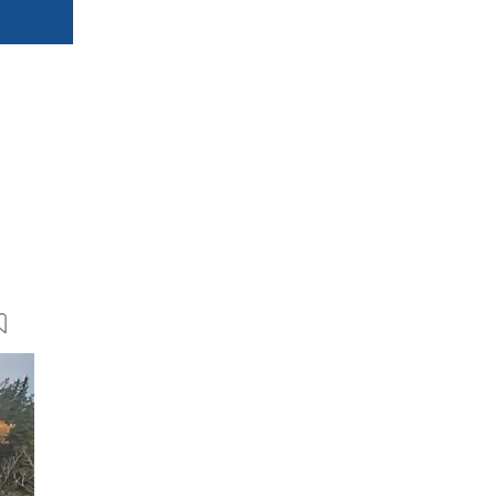
h
16 Bilder