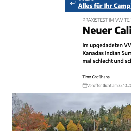
Alles für Ihr Cam
PRAXISTEST IM VW T6.
Neuer Cali
Im upgedadeten VW 
Kanadas Indian Summ
mal schlecht und sch
Timo Großhans
Veröffentlicht am 23.10.2