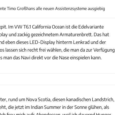
nte Timo Großhans alle neuen Assistenzsysteme ausgiebig
pit. Im VW T6.1 California Ocean ist die Edelvariante
play und zackig gezeichnetem Armaturenbrett. Das hat
nd eben dieses LED-Display hinterm Lenkrad und der
fos lassen sich recht frei wählen, die man da zur Verfügung
ass man das Navi direkt vor die Nase einspielen kann.
eter, rund um Nova Scotia, diesen kanadischen Landstrich,
t, die jetzt im Indian Summer in der Sonne glühen, als
. Ich freu mich aufs Abendessen, weil ich dauernd Hunger