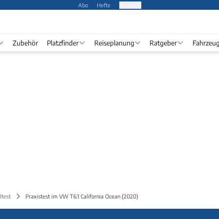
Abo
Hefte
Produkte
Zubehör
Platzfinder
Reiseplanung
Ratgeber
Fahrzeu
ltest
Praxistest im VW T6.1 California Ocean (2020)