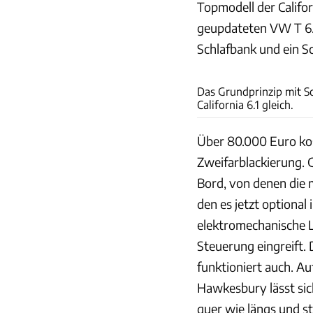
Topmodell der Califo
geupdateten VW T 6.
Schlafbank und ein S
Das Grundprinzip mit S
California 6.1 gleich.
Über 80.000 Euro kost
Zweifarblackierung. 
Bord, von denen die m
den es jetzt optional 
elektromechanische Le
Steuerung eingreift. 
funktioniert auch. A
Hawkesbury lässt sich
quer wie längs und s