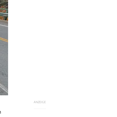
ans
ANZEIGE
m