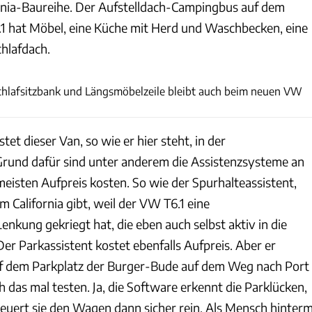
rnia-Baureihe. Der Aufstelldach-Campingbus auf dem
1 hat Möbel, eine Küche mit Herd und Waschbecken, eine
chlafdach.
Thomas Gerhardt
chlafsitzbank und Längsmöbelzeile bleibt auch beim neuen VW
et dieser Van, so wie er hier steht, in der
Grund dafür sind unter anderem die Assistenzsysteme an
eisten Aufpreis kosten. So wie der Spurhalteassistent,
im California gibt, weil der VW T6.1 eine
nkung gekriegt hat, die eben auch selbst aktiv in die
Der Parkassistent kostet ebenfalls Aufpreis. Aber er
uf dem Parkplatz der Burger-Bude auf dem Weg nach Port
 das mal testen. Ja, die Software erkennt die Parklücken,
teuert sie den Wagen dann sicher rein. Als Mensch hinter