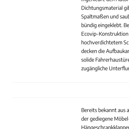
Dichtungsmaterial gib
Spaltmaßen und saub
bündig eingeklebt. Be
Ecovip-Konstruktion 
hochverdichtetem Sch
decken die Aufbaukan
solide Fahrerhaustür
zugängliche Unterflu
Bereits bekannt aus 
der gediegene Möbel-
Hängeschrankklappen.