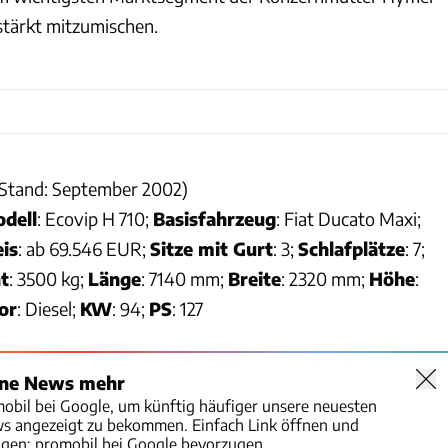
stärkt mitzumischen.
Stand: September 2002)
dell
: Ecovip H 710;
Basisfahrzeug
: Fiat Ducato Maxi;
eis
: ab 69.546 EUR;
Sitze mit Gurt
: 3;
Schlafplätze
: 7;
t
: 3500 kg;
Länge
: 7140 mm;
Breite
: 2320 mm;
Höhe
:
or
: Diesel;
KW
: 94;
PS
: 127
ine News mehr
mobil bei Google, um künftig häufiger unsere neuesten
ws angezeigt zu bekommen. Einfach Link öffnen und
igen:
promobil bei Google bevorzugen.