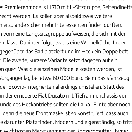
es Premierenmodells H 710 mit L-Sitzgruppe, Seitendinett
echt werden. Es sollen aber alsbald zwei weitere
 hierzulande sicher mehr Interessenten finden dürften.
 vorn eine Längssitzgruppe aufweisen, die sich mit den
rn lässt. Dahinter folgt jeweils eine Winkelküche. In der
 gegenüber das Bad platziert und im Heck ein Doppelbett
 Die zweite, kürzere Variante setzt dagegen auf ein
n quer. Was die einzelnen Modelle kosten werden, ist
 Vorgänger lag bei etwa 60 000 Euro. Beim Basisfahrzeug
der Ecovip-Integrierten allerdings umstellen. Statt des
n der erneuerte Fiat Ducato mit Tiefrahmenchassis von
unde des Heckantriebs sollten die Laika- Flinte aber noch
, denn die neue Frontmaske ist so konstruiert, dass auch
 darunter Platz finden. Modern und eigenständig, so tritt
 im wichtigsten Marktsegment der Konzernmutter Hymer