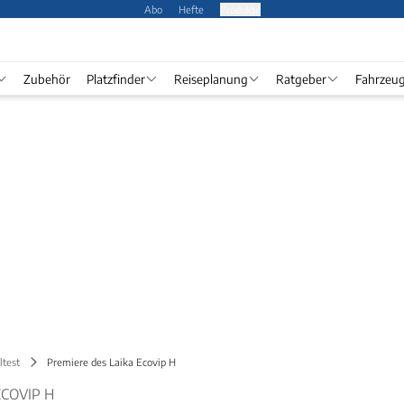
Abo
Hefte
Produkte
Zubehör
Platzfinder
Reiseplanung
Ratgeber
Fahrzeu
ltest
Premiere des Laika Ecovip H
ECOVIP H