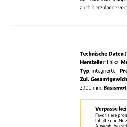
auch hierzulande ver
Technische Daten
(
Hersteller
: Laika;
Mo
Typ
: Integrierter;
Pr
Zul. Gesamtgewich
2900 mm;
Basismot
Verpasse ke
Favorisiere pro
Inhalte und Ne
Auswahl bestät