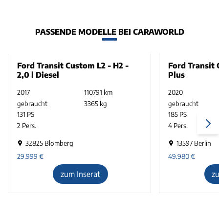
PASSENDE MODELLE BEI CARAWORLD
Ford Transit Custom L2 - H2 -
Ford Transit
2,0 l Diesel
Plus
2017
110791 km
2020
gebraucht
3365 kg
gebraucht
131 PS
185 PS
2 Pers.
4 Pers.
32825 Blomberg
13597 Berlin
29.999
€
49.980
€
zum Inserat
z