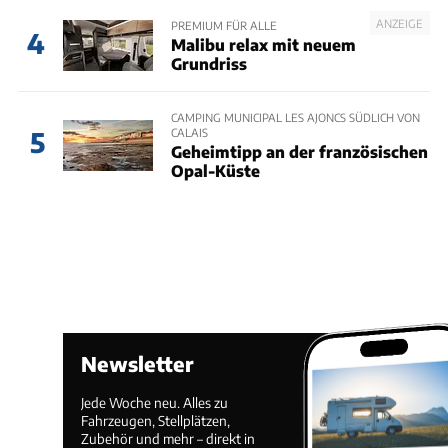
ANZEIGE
PREMIUM FÜR ALLE
4
Malibu relax mit neuem
Grundriss
CAMPING MUNICIPAL LES AJONCS SÜDLICH VON
CALAIS
5
Geheimtipp an der französischen
Opal-Küste
Newsletter
Jede Woche neu. Alles zu
Fahrzeugen, Stellplätzen,
Zubehör und mehr – direkt in