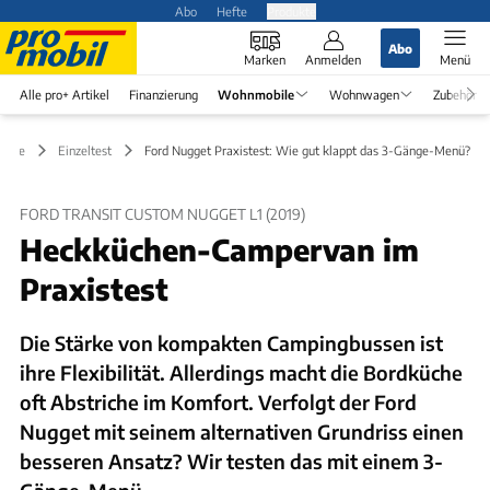
Abo
Hefte
Produkte
Abo
Marken
Anmelden
Menü
Alle pro+ Artikel
Finanzierung
Wohnmobile
Wohnwagen
Zubehör
bile
Einzeltest
Ford Nugget Praxistest: Wie gut klappt das 3-Gänge-Menü?
FORD TRANSIT CUSTOM NUGGET L1 (2019)
Heckküchen-Campervan im
Praxistest
Die Stärke von kompakten Campingbussen ist
ihre Flexibilität. Allerdings macht die Bordküche
oft Abstriche im Komfort. Verfolgt der Ford
Nugget mit seinem alternativen Grundriss einen
besseren Ansatz? Wir testen das mit einem 3-