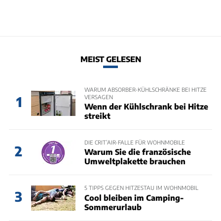
MEIST GELESEN
WARUM ABSORBER-KÜHLSCHRÄNKE BEI HITZE
VERSAGEN
1
Wenn der Kühlschrank bei Hitze
streikt
DIE CRIT’AIR-FALLE FÜR WOHNMOBILE
2
Warum Sie die französische
Umweltplakette brauchen
5 TIPPS GEGEN HITZESTAU IM WOHNMOBIL
3
Cool bleiben im Camping-
Sommerurlaub