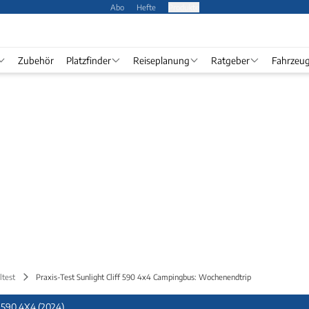
Abo
Hefte
Produkte
Zubehör
Platzfinder
Reiseplanung
Ratgeber
Fahrzeu
ltest
Praxis-Test Sunlight Cliff 590 4x4 Campingbus: Wochenendtrip
590 4X4 (2024)