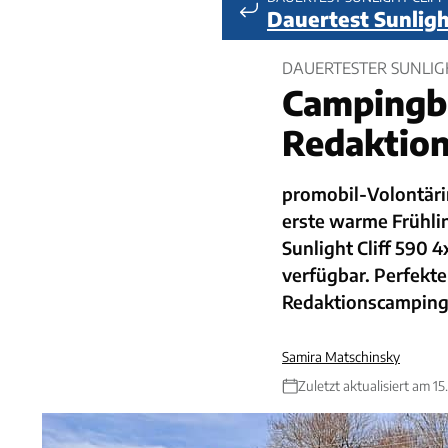
Dauertest Sunlight
DAUERTESTER SUNLIGH
Campingbu
Redaktio
promobil-Volontäri
erste warme Frühlin
Sunlight Cliff 590 
verfügbar. Perfekt
Redaktionscamping
Samira Matschinsky
Zuletzt aktualisiert am 1