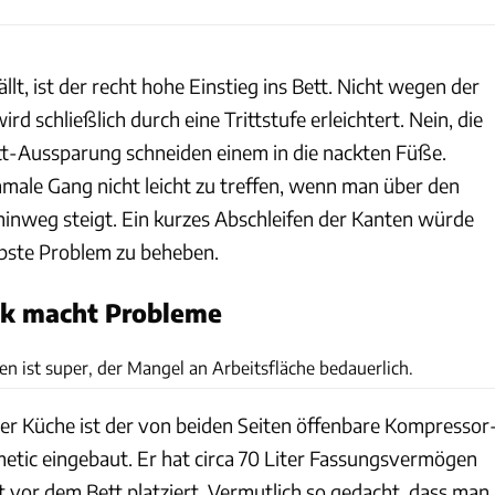
lt, ist der recht hohe Einstieg ins Bett. Nicht wegen der
wird schließlich durch eine Trittstufe erleichtert. Nein, die
tt-Aussparung schneiden einem in die nackten Füße.
male Gang nicht leicht zu treffen, wenn man über den
hinweg steigt. Ein kurzes Abschleifen der Kanten würde
bste Problem zu beheben.
nk macht Probleme
Samira Matschinsky
n ist super, der Mangel an Arbeitsfläche bedauerlich.
der Küche ist der von beiden Seiten öffenbare Kompressor
tic eingebaut. Er hat circa 70 Liter Fassungsvermögen
t vor dem Bett platziert. Vermutlich so gedacht, dass man