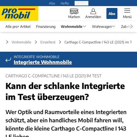
Abo
Hefte
Produkte
Abo
Marken
Anmelden
Menü
Alle pro+ Artikel
Finanzierung
Wohnmobile
Wohnwagen
Zubehör
Wohnmobile
Einzeltest
Carthago C-Compactline I 143 LE (2021) im Test
INTEGRIERTE WOHNMOBILE
Integrierte Wohnmobile
CARTHAGO C-COMPACTLINE I 143 LE (2021) IM TEST
Kann der schlanke Integrierte
im Test überzeugen?
Wer Optik und Raumvorteile eines Integrierten
schätzt, aber ein handliches Mobil fahren will,
könnte die kleine Carthago C-Compactline I 143
LE lieben.