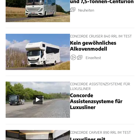
und 7,5-Tonnen-Centurion
Neuheiten
CONCORDE CRUISER 840 RRL IM TEST
Kein gewöhnliches
Alkovenmodell
Einzeltest
CONCORDE ASSISTENZSYSTEME FÜR
LUXUSLINER
Concorde
Assistenzsysteme für
Luxusliner
CONCORDE CARVER 890 RRL IM TEST
Luxusliner mit