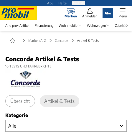
Abo
Hefte
Produkte
Abo
Marken
Anmelden
Menü
Alle pro+ Artikel
Finanzierung
Wohnmobile
Wohnwagen
Zubehör
Marken A-Z
Concorde
Artikel & Tests
Concorde Artikel & Tests
10
TESTS UND FAHRBERICHTE
Übersicht
Artikel & Tests
Kategorie