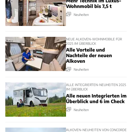
Mehr Technik im Luxus-
Wohnmobil bis 7,5 t
Neuheiten
NEUE ALKOVEN-WOHNMOBILE FÜR
2025 IM ÜBERBLICK
Alle Vorteile und
Nachteile der neuen
Alkoven
Neuheiten
ALLE INTEGRIERTEN-NEUHEITEN 2025
IM ÜBERBLICK
Alle neuen Integrierten im
Überblick und 6 im Check
Neuheiten
ALKOVEN-NEUHEITEN VON CONCORDE