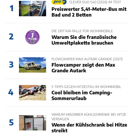
CLEVER DUO 540 (2026) IM TEST
1
Preiswerter 5,41-Meter-Bus mit
Bad und 2 Betten
DIE CRIT’AIR-FALLE FÜR WOHNMOBILE
2
Warum Sie die französische
Umweltplakette brauchen
FLOWCAMPER MAX AUTARK GRANDE (2027)
3
Flowcamper zeigt den Max
Grande Autark
5 TIPPS GEGEN HITZESTAU IM WOHNMOBIL
4
Cool bleiben im Camping-
Sommerurlaub
WARUM ABSORBER-KÜHLSCHRÄNKE BEI HITZE
VERSAGEN
5
Wenn der Kühlschrank bei Hitze
streikt