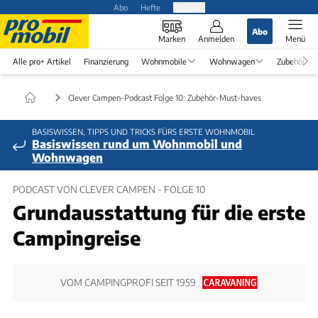
Abo
Hefte
Produkte
Abo
Marken
Anmelden
Menü
Alle pro+ Artikel
Finanzierung
Wohnmobile
Wohnwagen
Zubehör
Clever Campen-Podcast Folge 10: Zubehör-Must-haves
BASISWISSEN, TIPPS UND TRICKS FÜRS ERSTE WOHNMOBIL
Basiswissen rund um Wohnmobil und
Wohnwagen
PODCAST VON CLEVER CAMPEN - FOLGE 10
Grundausstattung für die erste
Campingreise
VOM CAMPINGPROFI SEIT 1959