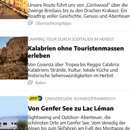
Unsere Route führt uns von „Görliwood“ über die
Zwerge Breslaus bis zu den Drachen Krakaus: Ein
Roadtrip voller Geschichte, Genuss und Abenteuer
Übernachtungstipps
CAMPING-TOUR DURCH SÜDITALIEN IM HERBST
Kalabrien ohne Touristenmassen
erleben
Von Cosenza über Tropea bis Reggio Calabria:
Kalabriens Strände, Kultur, lokale Küche und
historische Sehenswürdigkeiten im Herbst.
Italien
GRENZREGION: SCHWEIZ/FRANKREICH
Von Genfer See zu Lac Léman
Sightseeing und Outdoor-Abenteuer, die
schönsten Orte am Genfer See: Vom Venedig der
Alpen bis zum Skifahren am Fuß des Montagne de