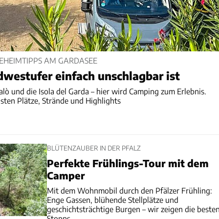
EHEIMTIPPS AM GARDASEE
westufer einfach unschlagbar ist
Salò und die Isola del Garda – hier wird Camping zum Erlebnis.
sten Plätze, Strände und Highlights
BLÜTENZAUBER IN DER PFALZ
Perfekte Frühlings-Tour mit dem
Camper
Mit dem Wohnmobil durch den Pfälzer Frühling:
Enge Gassen, blühende Stellplätze und
geschichtsträchtige Burgen – wir zeigen die beste
Stopps.