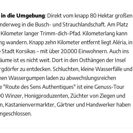
e in die Umgebung
: Direkt vom knapp 80 Hektar großen
nderweg in die Busch- und Strauchlandschaft. Am Platz
ei Kilometer langer Trimm-dich-Pfad. Kilometerlang kann
g wandern. Knapp zehn Kilometer entfernt liegt Aléria, in
e Stadt Korsikas – mit über 20.000 Einwohnern. Auch ins
ume ist es nicht weit. Dort in den Osthängen der Insel
rgdörfer zu entdecken. Schluchten, kleine Wasserfälle und
schen Wassergumpen laden zu abwechslungsreichen
 "Route des Sens Authentiques" ist eine Genuss-Tour
 500 Winzer, Honigproduzenten, Züchter von Ziegen und
rn, Kastanienvermarkter, Gärtner und Handwerker haben
ngeschlossen.