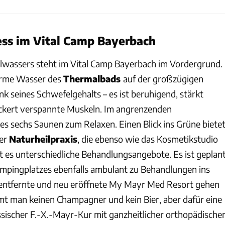
ess im Vital Camp Bayerbach
lwassers steht im Vital Camp Bayerbach im Vordergrund.
arme Wasser des
Thermalbads
auf der großzügigen
k seines Schwefelgehalts – es ist beruhigend, stärkt
ckert verspannte Muskeln. Im angrenzenden
es sechs Saunen zum Relaxen. Einen Blick ins Grüne biete
der
Naturheilpraxis
, die ebenso wie das Kosmetikstudio
t es unterschiedliche Behandlungsangebote. Es ist geplant
ampingplatzes ebenfalls ambulant zu Behandlungen ins
 entfernte und neu eröffnete My Mayr Med Resort gehen
t man keinen Champagner und kein Bier, aber dafür eine
sischer F.-X.-Mayr-Kur mit ganzheitlicher orthopädische