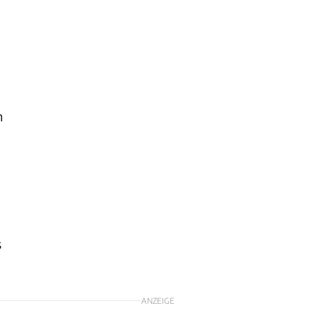
n
s
ANZEIGE