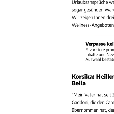
Urlaubsansprüche wan
sogar gesünder. Waru
Wir zeigen Ihnen dre
Wellness-Angeboten 
Verpasse ke
Favorisiere pro
Inhalte und Ne
Auswahl bestät
Korsika: Heilk
Bella
"Mein Vater hat seit 
Gaddoni, die den Cam
übernommen hat, der f