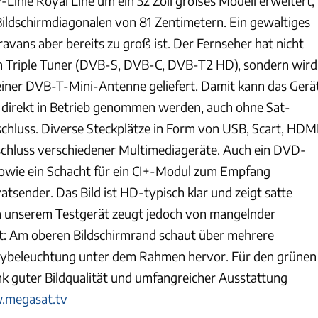
-Linie Royal Line um ein 32 Zoll großes Modell erweitert,
 Bildschirmdiagonalen von 81 Zentimetern. Ein gewaltiges
ravans aber bereits zu groß ist. Der Fernseher hat nicht
en Triple Tuner (DVB-S, DVB-C, DVB-T2 HD), sondern wird
iner DVB-T-Mini-Antenne geliefert. Damit kann das Gerä
direkt in Betrieb genommen werden, auch ohne Sat-
chluss. Diverse Steckplätze in Form von USB, Scart, HDM
schluss verschiedener Multimediageräte. Auch ein DVD-
t sowie ein Schacht für ein CI+-Modul zum Empfang
vatsender. Das Bild ist HD-typisch klar und zeigt satte
n unserem Testgerät zeugt jedoch von mangelnder
t: Am oberen Bildschirmrand schaut über mehrere
laybeleuchtung unter dem Rahmen hervor. Für den grünen
k guter Bildqualität und umfangreicher Ausstattung
megasat.tv