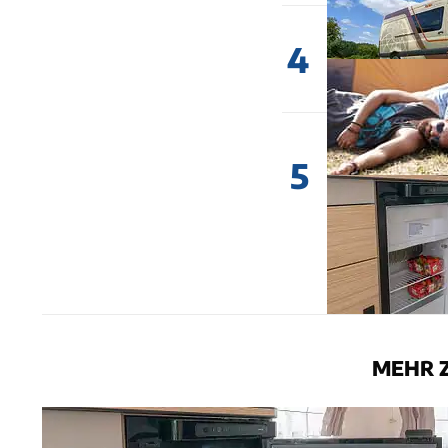
4
5
MEHR 