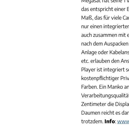
Megasat hat seine TV
das entspricht einer
Maß, das für viele Ca
nur einen integriert
auch zusammen mit e
nach dem Auspacken 
Anlage oder Kabelans
etc. erlauben den An
Player ist integrier
kostenpflichtiger Pri
Farben. Ein Manko a
Verarbeitungsqualitä
Zentimeter die Disp
Daumen reicht es dan
trotzdem.
Info
:
www.