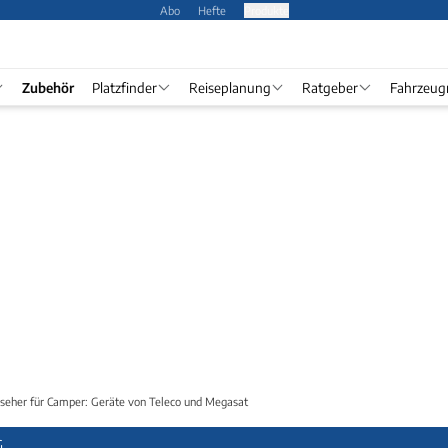
Abo
Hefte
Produkte
Zubehör
Platzfinder
Reiseplanung
Ratgeber
Fahrzeug
seher für Camper: Geräte von Teleco und Megasat
G