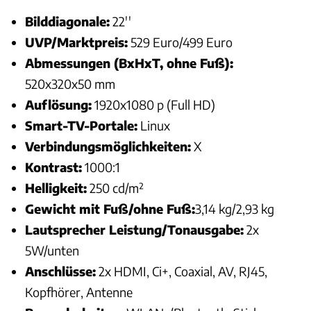
Bilddiagonale:
22''
UVP/Marktpreis:
529 Euro/499 Euro
Abmessungen (BxHxT, ohne Fuß):
520x320x50 mm
Auflösung:
1920x1080 p (Full HD)
Smart-TV-Portale:
Linux
Verbindungsmöglichkeiten:
X
Kontrast:
1000:1
Helligkeit:
250 cd/m²
Gewicht mit Fuß/ohne Fuß:
3,14 kg/2,93 kg
Lautsprecher Leistung/Tonausgabe:
2x
5W/unten
Anschlüsse:
2x HDMI, Ci+, Coaxial, AV, RJ45,
Kopfhörer, Antenne