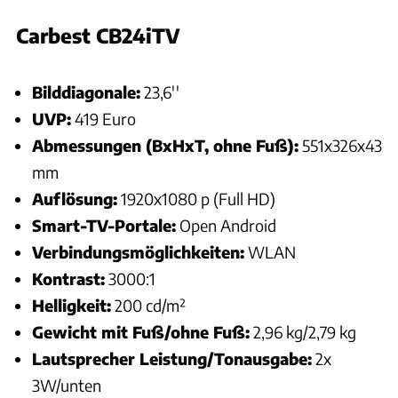
Carbest CB24iTV
Philipp Heise
Bilddiagonale:
23,6''
UVP:
419 Euro
Abmessungen (BxHxT, ohne Fuß):
551x326x43
mm
Auflösung:
1920x1080 p (Full HD)
Smart-TV-Portale:
Open Android
Verbindungsmöglichkeiten:
WLAN
Kontrast:
3000:1
Helligkeit:
200 cd/m²
Gewicht mit Fuß/ohne Fuß:
2,96 kg/2,79 kg
Lautsprecher Leistung/Tonausgabe:
2x
3W/unten