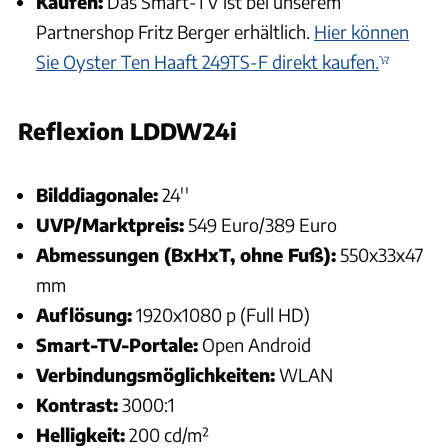
Kaufen:
Das Smart-TV ist bei unserem
Partnershop Fritz Berger erhältlich.
Hier können
Sie Oyster Ten Haaft 249TS-F direkt kaufen.
Reflexion LDDW24i
Andreas Becker
Bilddiagonale:
24''
UVP/Marktpreis:
549 Euro/389 Euro
Abmessungen (BxHxT, ohne Fuß):
550x33x47
mm
Auflösung:
1920x1080 p (Full HD)
Smart-TV-Portale:
Open Android
Verbindungsmöglichkeiten:
WLAN
Kontrast:
3000:1
Helligkeit:
200 cd/m²