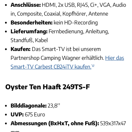
Anschlüsse:
HDMI, 2x USB, RJ45, Ci+, VGA, Audio
in, Composite, Coaxial, Kopfhörer, Antenne
Besonderheiten:
kein HD-Recording
Lieferumfang:
Fernbedienung, Anleitung,
Standfuß, Kabel
Kaufen:
Das Smart-TV ist bei unserem
Partnershop Camping Wagner erhältlich.
Hier das
Smart-TV Carbest CB24iTV kaufen.
Oyster Ten Haaft 249TS-F
Andreas Becker
Bilddiagonale:
23,8''
UVP:
675 Euro
Abmessungen (BxHxT, ohne Fuß):
539x317x47
mm