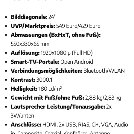
Andreas Becker
Bilddiagonale:
24''
UVP/Marktpreis:
549 Euro/429 Euro
Abmessungen (BxHxT, ohne Fuß):
550x330x65 mm
Auflösung:
1920x1080 p (Full HD)
Smart-TV-Portale:
Open Android
Verbindungsmöglichkeiten:
Bluetooth/WLAN
Kontrast:
3000:1
Helligkeit:
180 cd/m²
Gewicht mit Fuß/ohne Fuß:
2,88 kg/2,83 kg
Lautsprecher Leistung/Tonausgabe:
2x
3W/unten
Anschlüsse:
HDMI, 2x USB, RJ45, Ci+, VGA, Audio
in, Composite, Coaxial, Kopfhörer, Antenne