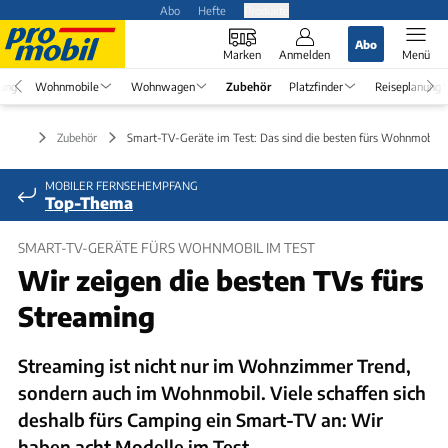
Abo
Hefte
Produkte
Abo
Marken
Anmelden
Menü
rung
Wohnmobile
Wohnwagen
Zubehör
Platzfinder
Reiseplanung
Zubehör
Smart-TV-Geräte im Test: Das sind die besten fürs Wohnmobil
MOBILER FERNSEHEMPFANG
Top-Thema
SMART-TV-GERÄTE FÜRS WOHNMOBIL IM TEST
Wir zeigen die besten TVs fürs
Streaming
Streaming ist nicht nur im Wohnzimmer Trend,
sondern auch im Wohnmobil. Viele schaffen sich
deshalb fürs Camping ein Smart-TV an: Wir
haben acht Modelle im Test.