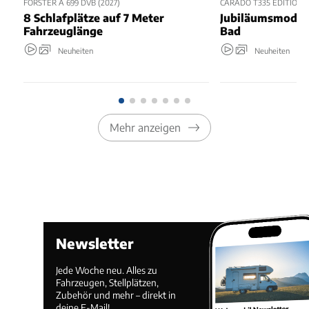
FORSTER A 699 DVB (2027)
CARADO T335 EDITION2
8 Schlafplätze auf 7 Meter
Jubiläumsmodell
Fahrzeuglänge
Bad
Neuheiten
Neuheiten
Mehr anzeigen
Newsletter
Jede Woche neu. Alles zu
Fahrzeugen, Stellplätzen,
Zubehör und mehr – direkt in
deine E-Mail!