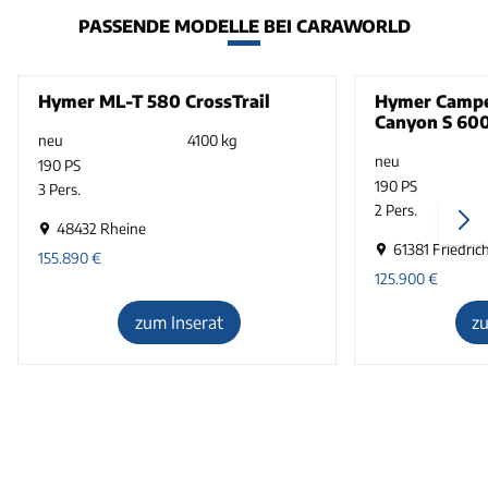
PASSENDE MODELLE BEI CARAWORLD
Hymer ML-T 580 CrossTrail
Hymer Campe
Canyon S 60
neu
4100 kg
neu
190 PS
190 PS
3 Pers.
2 Pers.
48432 Rheine
61381 Friedric
155.890
€
125.900
€
zum Inserat
z