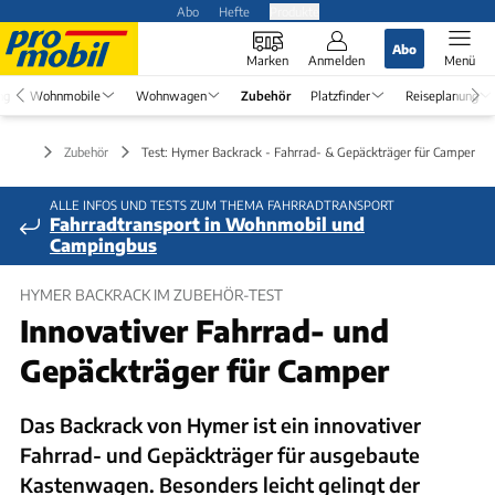
Abo
Hefte
Produkte
Abo
Marken
Anmelden
Menü
ng
Wohnmobile
Wohnwagen
Zubehör
Platzfinder
Reiseplanung
Zubehör
Test: Hymer Backrack - Fahrrad- & Gepäckträger für Camper
ALLE INFOS UND TESTS ZUM THEMA FAHRRADTRANSPORT
Fahrradtransport in Wohnmobil und
Campingbus
HYMER BACKRACK IM ZUBEHÖR-TEST
Innovativer Fahrrad- und
Gepäckträger für Camper
Das Backrack von Hymer ist ein innovativer
Fahrrad- und Gepäckträger für ausgebaute
Kastenwagen. Besonders leicht gelingt der