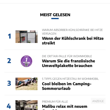
MEIST GELESEN
WARUM ABSORBER-KÜHLSCHRÄNKE BEI HITZE
VERSAGEN
1
Wenn der Kühlschrank bei Hitze
streikt
DIE CRIT’AIR-FALLE FÜR WOHNMOBILE
2
Warum Sie die französische
Umweltplakette brauchen
5 TIPPS GEGEN HITZESTAU IM WOHNMOBIL
3
Cool bleiben im Camping-
Sommerurlaub
ANZEIGE
PREMIUM FÜR ALLE
4
Malibu relax mit neuem