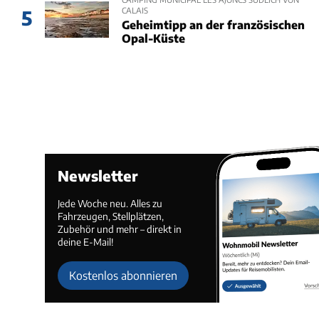
CALAIS
5
Geheimtipp an der französischen
Opal-Küste
Newsletter
Jede Woche neu. Alles zu
Fahrzeugen, Stellplätzen,
Zubehör und mehr – direkt in
deine E-Mail!
Kostenlos abonnieren