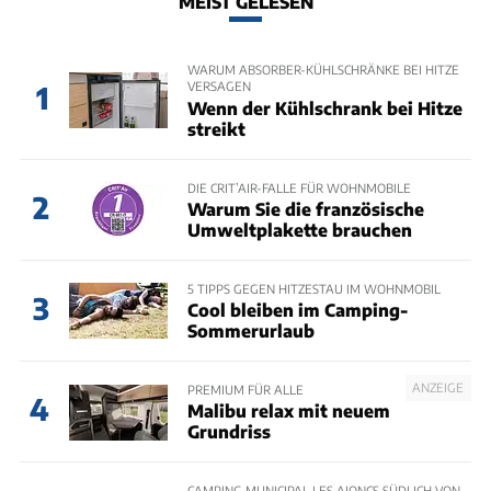
MEIST GELESEN
WARUM ABSORBER-KÜHLSCHRÄNKE BEI HITZE
VERSAGEN
1
Wenn der Kühlschrank bei Hitze
streikt
DIE CRIT’AIR-FALLE FÜR WOHNMOBILE
2
Warum Sie die französische
Umweltplakette brauchen
5 TIPPS GEGEN HITZESTAU IM WOHNMOBIL
3
Cool bleiben im Camping-
Sommerurlaub
ANZEIGE
PREMIUM FÜR ALLE
4
Malibu relax mit neuem
Grundriss
CAMPING MUNICIPAL LES AJONCS SÜDLICH VON