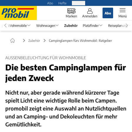
Abo
Hefte
Produkte
Abo
Marken
Anmelden
Menü
ng
Wohnmobile
Wohnwagen
Zubehör
Platzfinder
Reiseplanung
Zubehör
Campinglampen fürs Wohnmobil: Ratgeber
AUSSENBELEUCHTUNG FÜR WOHNMOBILE
Die besten Campinglampen für
jeden Zweck
Nicht nur, aber gerade während kürzerer Tage
spielt Licht eine wichtige Rolle beim Campen.
promobil zeigt eine Auswahl an Nutzlichtquellen
und an Camping- und Dekoleuchten für mehr
Gemütlichkeit.