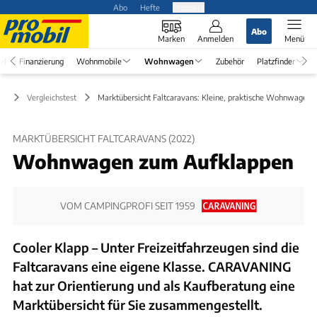
Abo
Hefte
Produkte
Abo
Marken
Anmelden
Menü
el
Finanzierung
Wohnmobile
Wohnwagen
Zubehör
Platzfinder
en
Vergleichstest
Marktübersicht Faltcaravans: Kleine, praktische Wohnwagen
MARKTÜBERSICHT FALTCARAVANS (2022)
Wohnwagen zum Aufklappen
VOM CAMPINGPROFI SEIT 1959
Cooler Klapp – Unter Freizeitfahrzeugen sind die
Faltcaravans eine eigene Klasse. CARAVANING
hat zur Orientierung und als Kaufberatung eine
Marktübersicht für Sie zusammengestellt.