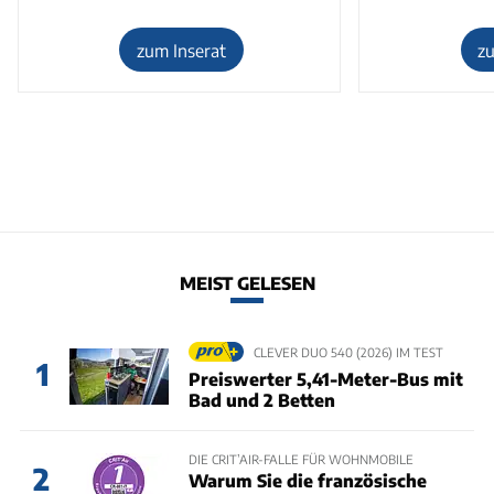
zum Inserat
z
MEIST GELESEN
CLEVER DUO 540 (2026) IM TEST
1
Preiswerter 5,41-Meter-Bus mit
Bad und 2 Betten
DIE CRIT’AIR-FALLE FÜR WOHNMOBILE
2
Warum Sie die französische