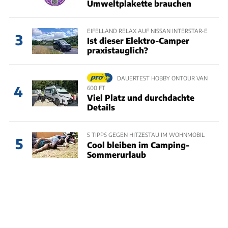
Umweltplakette brauchen
EIFELLAND RELAX AUF NISSAN INTERSTAR-E
3
Ist dieser Elektro-Camper
praxistauglich?
DAUERTEST HOBBY ONTOUR VAN
4
600 FT
Viel Platz und durchdachte
Details
5 TIPPS GEGEN HITZESTAU IM WOHNMOBIL
5
Cool bleiben im Camping-
Sommerurlaub