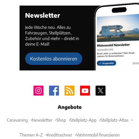
Newsletter
Jede Woche neu. Alles zu
Fahrzeugen, Stellplätzen,
Zubehör und mehr – direkt in
deine E-Mail!
Kostenlos abonnieren
Angebote
Caravaning
Newsletter
Shop
Stellplatz-App
Stellplatz-Atlas
Themen A-Z
Kreditrechner
Wohnmobil finanzieren