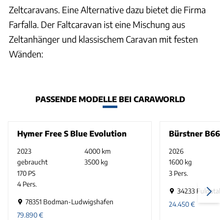
Zeltcaravans. Eine Alternative dazu bietet die Firma
Farfalla. Der Faltcaravan ist eine Mischung aus
Zeltanhänger und klassischem Caravan mit festen
Wänden:
PASSENDE MODELLE BEI CARAWORLD
Hymer Free S Blue Evolution
Bürstner B66
2023
4000 km
2026
gebraucht
3500 kg
1600 kg
170 PS
3 Pers.
4 Pers.
34233 Fuldatal
78351 Bodman-Ludwigshafen
24.450
€
79.890
€