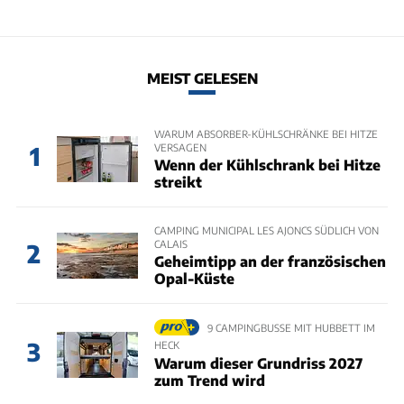
MEIST GELESEN
WARUM ABSORBER-KÜHLSCHRÄNKE BEI HITZE
VERSAGEN
1
Wenn der Kühlschrank bei Hitze
streikt
CAMPING MUNICIPAL LES AJONCS SÜDLICH VON
CALAIS
2
Geheimtipp an der französischen
Opal-Küste
9 CAMPINGBUSSE MIT HUBBETT IM
3
HECK
Warum dieser Grundriss 2027
zum Trend wird