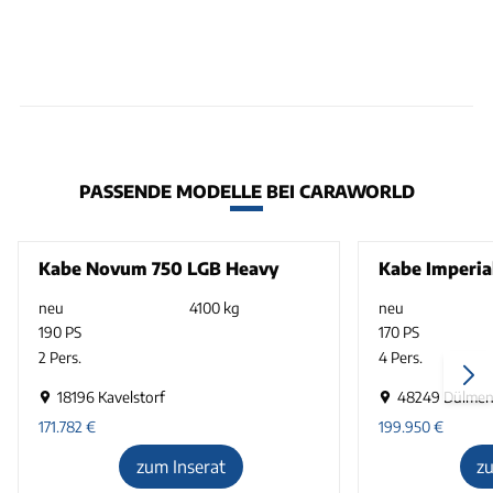
PASSENDE MODELLE BEI CARAWORLD
Kabe Novum 750 LGB Heavy
Kabe Imperia
neu
4100 kg
neu
190 PS
170 PS
2 Pers.
4 Pers.
18196 Kavelstorf
48249 Dülme
171.782
€
199.950
€
zum Inserat
z