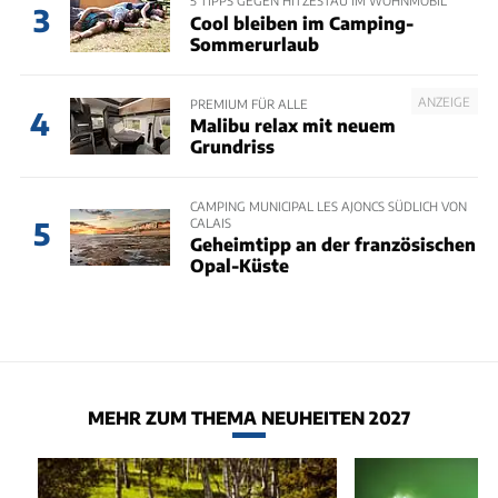
5 TIPPS GEGEN HITZESTAU IM WOHNMOBIL
3
Cool bleiben im Camping-
Sommerurlaub
ANZEIGE
PREMIUM FÜR ALLE
4
Malibu relax mit neuem
Grundriss
CAMPING MUNICIPAL LES AJONCS SÜDLICH VON
CALAIS
5
Geheimtipp an der französischen
Opal-Küste
MEHR ZUM THEMA NEUHEITEN 2027