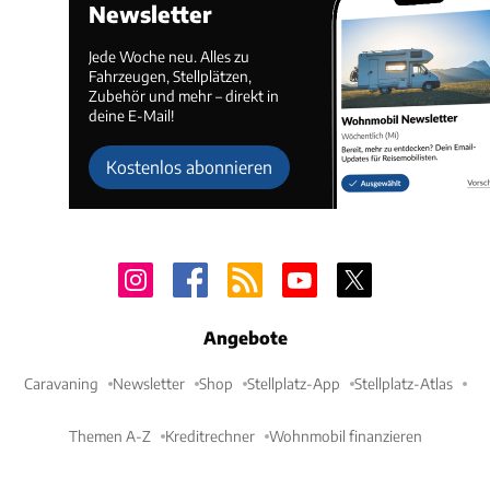
Newsletter
Jede Woche neu. Alles zu
Fahrzeugen, Stellplätzen,
Zubehör und mehr – direkt in
deine E-Mail!
Kostenlos abonnieren
Angebote
Caravaning
Newsletter
Shop
Stellplatz-App
Stellplatz-Atlas
Themen A-Z
Kreditrechner
Wohnmobil finanzieren