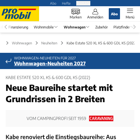
Abo
Hefte
Produkte
Abo
Marken
Anmelden
Menü
el
Finanzierung
Wohnmobile
Wohnwagen
Zubehör
Platzfinder
Wohnwagen
Neuheiten
Kabe Estate 520 XL KS & 600 GDL KS (2022)
WOHNWAGEN-NEUHEITEN FÜR 2027
Wohnwagen-Neuheiten 2027
KABE ESTATE 520 XL KS & 600 GDL KS (2022)
Neue Baureihe startet mit
Grundrissen in 2 Breiten
VOM CAMPINGPROFI SEIT 1959
Kabe renoviert die Einstiegsbaureihe: Aus