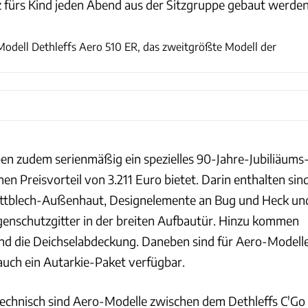
tz fürs Kind jeden Abend aus der Sitzgruppe gebaut werden
Dethleffs
 Modell Dethleffs Aero 510 ER, das zweitgrößte Modell der
n zudem serienmäßig ein spezielles 90-Jahre-Jubiliäums
nen Preisvorteil von 3.211 Euro bietet. Darin enthalten sin
lattblech-Außenhaut, Designelemente an Bug und Heck un
egenschutzgitter in der breiten Aufbautür. Hinzu kommen
und die Deichselabdeckung. Daneben sind für Aero-Modell
 auch ein Autarkie-Paket verfügbar.
echnisch sind Aero-Modelle zwischen dem Dethleffs C'Go