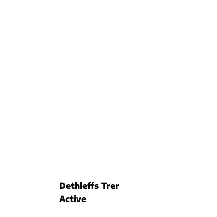
Dethleffs Trend T 7057 EB
Active