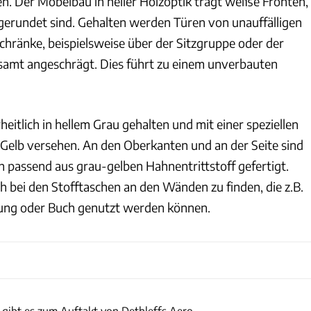
en. Der Möbelbau in heller Holzoptik trägt weiße Fronten,
bgerundet sind. Gehalten werden Türen von unauffälligen
chränke, beispielsweise über der Sitzgruppe oder der
lesamt angeschrägt. Dies führt zu einem unverbauten
heitlich in hellem Grau gehalten und mit einer speziellen
n Gelb versehen. An den Oberkanten und an der Seite sind
ich passend aus grau-gelben Hahnentrittstoff gefertigt.
h bei den Stofftaschen an den Wänden zu finden, die z.B.
enung oder Buch genutzt werden können.
Dethleffs
 gibt es zum Auftakt von Dethleffs Aero.