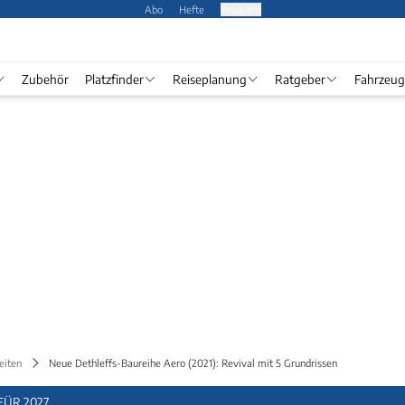
Abo
Hefte
Produkte
Zubehör
Platzfinder
Reiseplanung
Ratgeber
Fahrzeug
eiten
Neue Dethleffs-Baureihe Aero (2021): Revival mit 5 Grundrissen
ÜR 2027