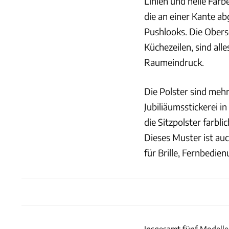
Linien und helle Farb
die an einer Kante a
Pushlooks. Die Obers
Küchezeilen, sind al
Raumeindruck.
Die Polster sind mehr
Jubiliäumsstickerei i
die Sitzpolster farbl
Dieses Muster ist auc
für Brille, Fernbedi
Insgesamt fünf Modelle