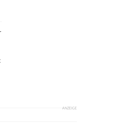
r
t
ANZEIGE