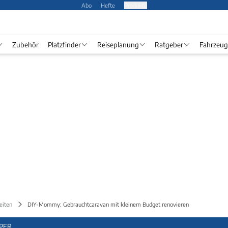
Abo
Hefte
Produkte
Zubehör
Platzfinder
Reiseplanung
Ratgeber
Fahrzeug
eiten
DIY-Mommy: Gebrauchtcaravan mit kleinem Budget renovieren
PER