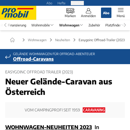
Abo
Hefte
Produkte
Abo
Marken
Anmelden
Menü
el
Finanzierung
Wohnmobile
Wohnwagen
Zubehör
Platzfinder
Wohnwagen
Neuheiten
Easygoinc Offroad-Trailer (2023)
GELÄNDE WOHNWAGEN FÜR OFFROAD-ABENTEUER
Offroad-Caravans
EASYGOINC OFFROAD TRAILER (2023)
Neuer Gelände-Caravan aus
Österreich
VOM CAMPINGPROFI SEIT 1959
WOHNWAGEN-NEUHEITEN 2023
In