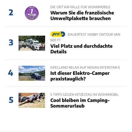
DIE CRIT’AIR-FALLE FÜR WOHNMOBILE
2
Warum Sie die französische
Umweltplakette brauchen
DAUERTEST HOBBY ONTOUR VAN
3
600 FT
Viel Platz und durchdachte
Details
EIFELLAND RELAX AUF NISSAN INTERSTAR-E
4
Ist dieser Elektro-Camper
praxistauglich?
5 TIPPS GEGEN HITZESTAU IM WOHNMOBIL
5
Cool bleiben im Camping-
Sommerurlaub