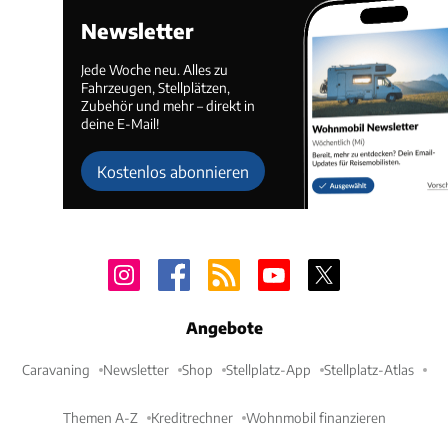
Newsletter
Jede Woche neu. Alles zu
Fahrzeugen, Stellplätzen,
Zubehör und mehr – direkt in
deine E-Mail!
Kostenlos abonnieren
Angebote
Caravaning
Newsletter
Shop
Stellplatz-App
Stellplatz-Atlas
Themen A-Z
Kreditrechner
Wohnmobil finanzieren