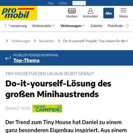
Abo
Hefte
Produkte
Abo
Marken
Anmelden
Menü
el
Finanzierung
Wohnmobile
Wohnwagen
Zubehör
Platzfinder
Wohnwagen
Neuheiten
Do-it-yourself-Projekt: Tiny House für den Url
MOBILER FERNSEHEMPFANG
Top-Thema
TINY HOUSE FÜR DEN URLAUB SELBST GEBAUT
Do-it-yourself-Lösung des
großen Minihaustrends
INHALT VON
Der Trend zum Tiny House hat Daniel zu einem
ganz besonderen Eigenbau inspiriert. Aus einem