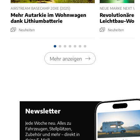
AIRSTREAM BASECAMP 20XE (2025)
NEUE MARKE NEXT VON
Mehr Autarkie im Wohnwagen
Revolutionärer 
dank Lithiumbatterie
Leichtbau-Woh
Neuheiten
Neuheiten
Mehr anzeigen
Newsletter
Jede Woche neu. Alles zu
Fahrzeugen, Stellplätzen,
Zubehör und mehr – direkt in
deine E-Mail!