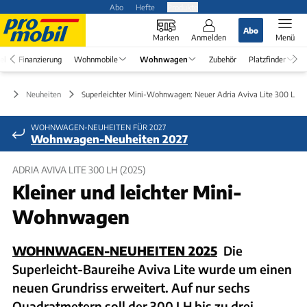
Abo
Hefte
Produkte
Abo
Marken
Anmelden
Menü
el
Finanzierung
Wohnmobile
Wohnwagen
Zubehör
Platzfinder
en
Neuheiten
Superleichter Mini-Wohnwagen: Neuer Adria Aviva Lite 300 LH
WOHNWAGEN-NEUHEITEN FÜR 2027
Wohnwagen-Neuheiten 2027
ADRIA AVIVA LITE 300 LH (2025)
Kleiner und leichter Mini-
Wohnwagen
WOHNWAGEN-NEUHEITEN 2025
Die
Superleicht-Baureihe Aviva Lite wurde um einen
neuen Grundriss erweitert. Auf nur sechs
Quadratmetern soll der 300 LH bis zu drei