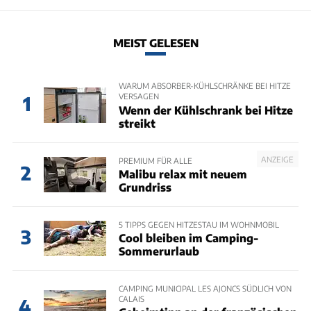
MEIST GELESEN
WARUM ABSORBER-KÜHLSCHRÄNKE BEI HITZE
VERSAGEN
1
Wenn der Kühlschrank bei Hitze
streikt
ANZEIGE
PREMIUM FÜR ALLE
2
Malibu relax mit neuem
Grundriss
5 TIPPS GEGEN HITZESTAU IM WOHNMOBIL
3
Cool bleiben im Camping-
Sommerurlaub
CAMPING MUNICIPAL LES AJONCS SÜDLICH VON
CALAIS
4