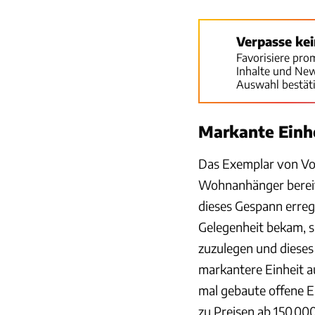
Verpasse ke
Favorisiere pro
Inhalte und Ne
Auswahl bestät
Markante Einh
Das Exemplar von Vol
Wohnanhänger bereit
dieses Gespann erreg
Gelegenheit bekam, s
zuzulegen und dieses
markantere Einheit a
mal gebaute offene E
zu Preisen ab 150.00