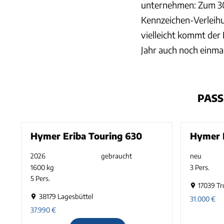
unternehmen: Zum 30
Kennzeichen-Verleihu
vielleicht kommt de
Jahr auch noch einmal
PASS
Hymer Eriba Touring 630
Hymer E
2026
gebraucht
neu
1600 kg
3 Pers.
5 Pers.
17039 Tr
38179 Lagesbüttel
31.000
€
37.990
€