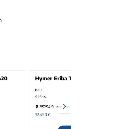
n
420
Hymer Eriba Touring 430
neu
1300 kg
4 Pers.
3
85254 Sulzemoos
32.490
€
3