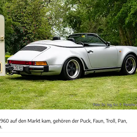
Foto: Dr. Ing. h.c. F. Porsche
Hymer
1960 auf den Markt kam, gehören der Puck, Faun, Troll, Pan,
n.