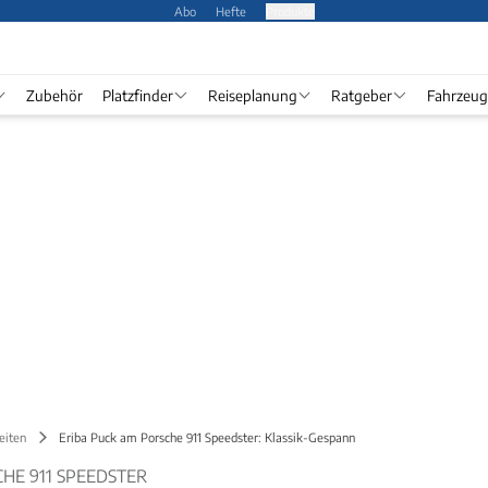
Abo
Hefte
Produkte
Zubehör
Platzfinder
Reiseplanung
Ratgeber
Fahrzeug
eiten
Eriba Puck am Porsche 911 Speedster: Klassik-Gespann
HE 911 SPEEDSTER