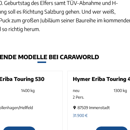
. Geburtstag des Elfers samt TÜV-Abnahme und H-
ng soll es Richtung Salzburg gehen. Und wer weiß,
r Puck zum großen Jubiläum seiner Baureihe im kommende
 so richtig herum.
ENDE MODELLE BEI CARAWORLD
riba Touring 530
Hymer Eriba Touring 
1400 kg
neu
1300 kg
2 Pers.
ollenhagen/Hellfeld
87509 Immenstadt
31.900
€