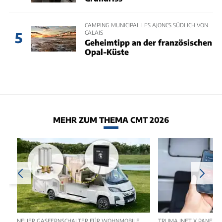
CAMPING MUNICIPAL LES AJONCS SÜDLICH VON
CALAIS
5
Geheimtipp an der französischen
Opal-Küste
MEHR ZUM THEMA CMT 2026
NEUER GASFERNSCHALTER FÜR WOHNMOBILE
TRUMA INET X PANEL 2