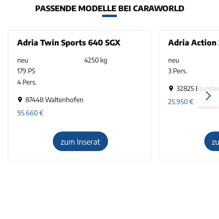
PASSENDE MODELLE BEI CARAWORLD
Adria Twin Sports 640 SGX
Adria Action
neu
4250 kg
neu
179 PS
3 Pers.
4 Pers.
32825 Blombe
87448 Waltenhofen
25.950
€
95.660
€
zum Inserat
z