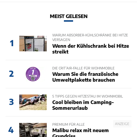
MEIST GELESEN
WARUM ABSORBER-KÜHLSCHRÄNKE BEI HITZE
VERSAGEN
1
Wenn der Kühlschrank bei Hitze
streikt
DIE CRIT’AIR-FALLE FÜR WOHNMOBILE
2
Warum Sie die französische
Umweltplakette brauchen
5 TIPPS GEGEN HITZESTAU IM WOHNMOBIL
3
Cool bleiben im Camping-
Sommerurlaub
ANZEIGE
PREMIUM FÜR ALLE
4
Malibu relax mit neuem
Grundriss