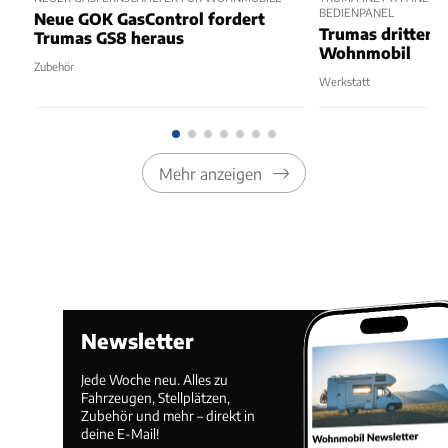
BEDIENPANEL
Neue GOK GasControl fordert
Trumas dritter 
Trumas GS8 heraus
Wohnmobil
Zubehör
Werkstatt
Mehr anzeigen
Newsletter
Jede Woche neu. Alles zu
Fahrzeugen, Stellplätzen,
Zubehör und mehr – direkt in
deine E-Mail!