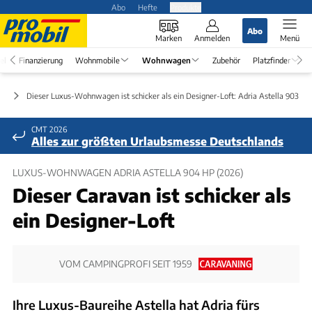
Abo
Hefte
Produkte
Abo
Marken
Anmelden
Menü
el
Finanzierung
Wohnmobile
Wohnwagen
Zubehör
Platzfinder
en
Dieser Luxus-Wohnwagen ist schicker als ein Designer-Loft: Adria Astella 903 HP
CMT 2026
Alles zur größten Urlaubsmesse Deutschlands
LUXUS-WOHNWAGEN ADRIA ASTELLA 904 HP (2026)
Dieser Caravan ist schicker als
ein Designer-Loft
VOM CAMPINGPROFI SEIT 1959
Ihre Luxus-Baureihe Astella hat Adria fürs