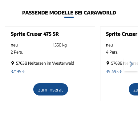
PASSENDE MODELLE BEI CARAWORLD
Sprite Cruzer 475 SR
Sprite Cruzer
neu
1550 kg
neu
2 Pers.
4 Pers.
57638 Neitersen im Westerwald
57638 Neiters
37.195
€
39.495
€
zum Inserat
z