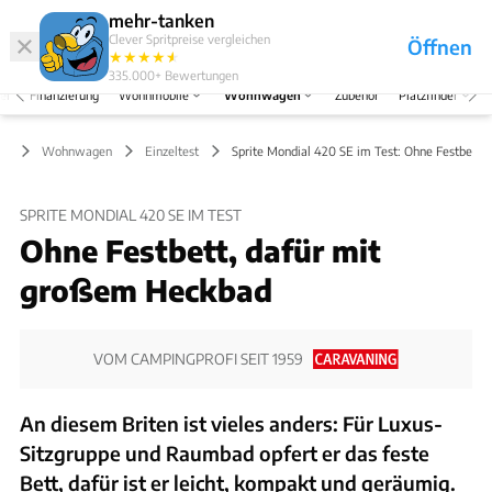
Abo
Hefte
Produkte
mehr-tanken
Clever Spritpreise vergleichen
Öffnen
Abo
★
★
★
★
★
★
Marken
Anmelden
Menü
335.000+
Bewertungen
el
Finanzierung
Wohnmobile
Wohnwagen
Zubehör
Platzfinder
Wohnwagen
Einzeltest
Sprite Mondial 420 SE im Test: Ohne Festbett
SPRITE MONDIAL 420 SE IM TEST
Ohne Festbett, dafür mit
großem Heckbad
VOM CAMPINGPROFI SEIT 1959
An diesem Briten ist vieles anders: Für Luxus-
Sitzgruppe und Raumbad opfert er das feste
Bett, dafür ist er leicht, kompakt und geräumig.