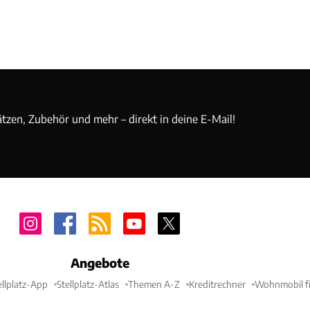
ätzen, Zubehör und mehr – direkt in deine E-Mail!
Angebote
ellplatz-App
Stellplatz-Atlas
Themen A-Z
Kreditrechner
Wohnmobil fi