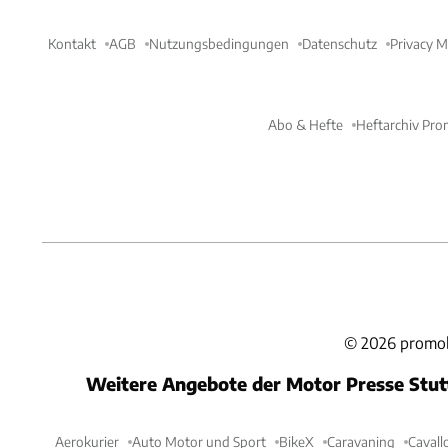
Kontakt
AGB
Nutzungsbedingungen
Datenschutz
Privacy 
Abo & Hefte
Heftarchiv Pro
©
2026
promob
Weitere Angebote der Motor Presse Stu
Aerokurier
Auto Motor und Sport
BikeX
Caravaning
Cavall