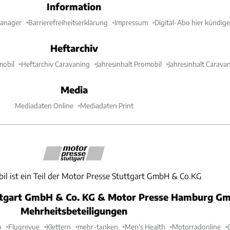
Information
Manager
Barrierefreiheitserklärung
Impressum
Digital-Abo hier kündig
Heftarchiv
mobil
Heftarchiv Caravaning
Jahresinhalt Promobil
Jahresinhalt Carava
Media
Mediadaten Online
Mediadaten Print
il ist ein Teil der Motor Presse Stuttgart GmbH & Co.KG
ttgart GmbH & Co. KG & Motor Presse Hamburg Gm
Mehrheitsbeteiligungen
o
Flugrevue
Klettern
mehr-tanken
Men's Health
Motorradonline