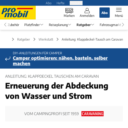
Abo
Hefte
Produkte
Abo
Marken
Anmelden
Menü
Zubehör
Platzfinder
Reiseplanung
Ratgeber
Fahrzeugmarkt
Ratgeber
Werkstatt
Anleitung: Klappdeckel-Tausch am Caravan
DIY-ANLEITUNGEN FÜR CAMPER
Camper optimieren: nähen, basteln, selber
machen
ANLEITUNG: KLAPPDECKEL TAUSCHEN AM CARAVAN
Erneuerung der Abdeckung
von Wasser und Strom
VOM CAMPINGPROFI SEIT 1959