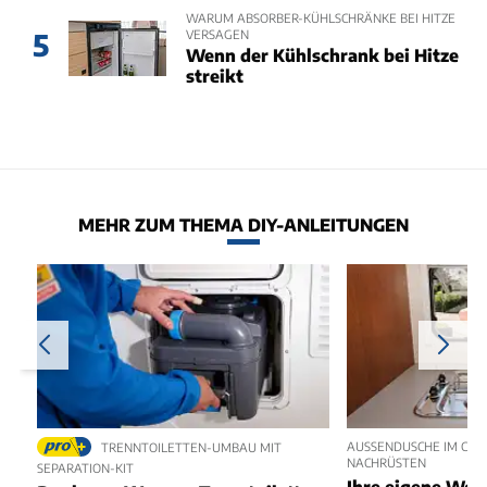
WARUM ABSORBER-KÜHLSCHRÄNKE BEI HITZE
VERSAGEN
5
Wenn der Kühlschrank bei Hitze
streikt
MEHR ZUM THEMA DIY-ANLEITUNGEN
AUSSENDUSCHE IM CAMP
TRENNTOILETTEN-UMBAU MIT
ACHRÜSTEN
SEPARATION-KIT
Ihre eigene Wo