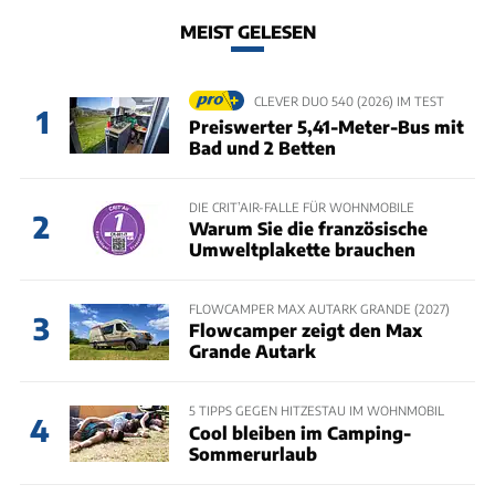
MEIST GELESEN
CLEVER DUO 540 (2026) IM TEST
1
Preiswerter 5,41-Meter-Bus mit
Bad und 2 Betten
DIE CRIT’AIR-FALLE FÜR WOHNMOBILE
2
Warum Sie die französische
Umweltplakette brauchen
FLOWCAMPER MAX AUTARK GRANDE (2027)
3
Flowcamper zeigt den Max
Grande Autark
5 TIPPS GEGEN HITZESTAU IM WOHNMOBIL
4
Cool bleiben im Camping-
Sommerurlaub