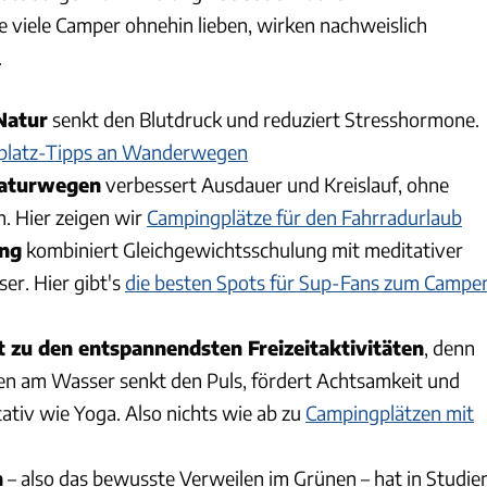
die viele Camper ohnehin lieben, wirken nachweislich
.
Natur
senkt den Blutdruck und reduziert Stresshormone.
lplatz-Tipps an Wanderwegen
Naturwegen
verbessert Ausdauer und Kreislauf, ohne
n. Hier zeigen wir
Campingplätze für den Fahrradurlaub
ing
kombiniert Gleichgewichtsschulung mit meditativer
r. Hier gibt's
die besten Spots für Sup-Fans zum Campe
t zu den entspannendsten Freizeitaktivitäten
, denn
en am Wasser senkt den Puls, fördert Achtsamkeit und
tativ wie Yoga. Also nichts wie ab zu
Campingplätzen mit
n
– also das bewusste Verweilen im Grünen – hat in Studie