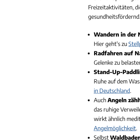
Freizeitaktivitäten, 
gesundheitsfördernd
Wandern in der 
Hier geht's zu
Stel
Radfahren auf 
Gelenke zu belaste
Stand-Up-Paddl
Ruhe auf dem Wasse
in Deutschland
.
Auch
Angeln zähl
das ruhige Verweil
wirkt ähnlich medi
Angelmöglichkeit
.
Selbst
Waldbade