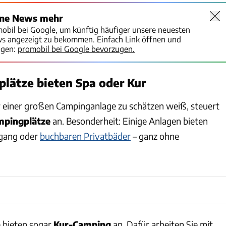
ine News mehr
mobil bei Google, um künftig häufiger unsere neuesten
ws angezeigt zu bekommen. Einfach Link öffnen und
igen:
promobil bei Google bevorzugen.
lätze bieten Spa oder Kur
r einer großen Campinganlage zu schätzen weiß, steuert
mpingplätze
an. Besonderheit: Einige Anlagen bieten
ugang oder
buchbaren Privatbäder
– ganz ohne
 bieten sogar
Kur-Camping
an. Dafür arbeiten Sie mit