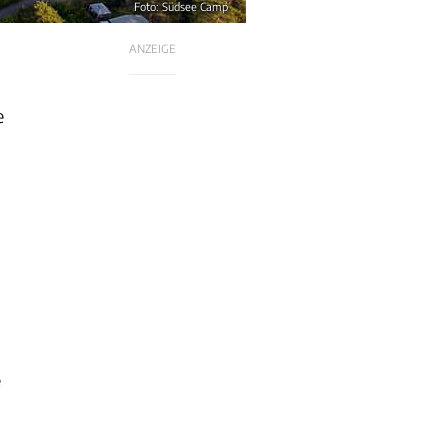
Foto: Südsee Camp
ANZEIGE
e
e