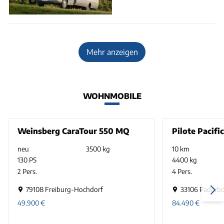
Mehr anzeigen
WOHNMOBILE
Weinsberg CaraTour 550 MQ
Pilote Pacifi
neu
3500 kg
10 km
130 PS
4400 kg
2 Pers.
4 Pers.
79108 Freiburg-Hochdorf
33106 Paderb
49.900
€
84.490
€