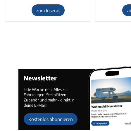
zum Inserat
z
Newsletter
Jede Woche neu. Alles zu
Fahrzeugen, Stellplätzen,
Zubehör und mehr – direkt in
deine E-Mail!
Kostenlos abonnieren