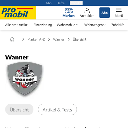
Abo
Hefte
Produkte
Abo
Marken
Anmelden
Menü
Alle pro+ Artikel
Finanzierung
Wohnmobile
Wohnwagen
Zubehör
Marken A-Z
Wanner
Übersicht
Wanner
Übersicht
Artikel & Tests