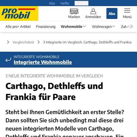
Abo
Hefte
Produkte
Abo
Marken
Anmelden
Menü
Alle pro+ Artikel
Finanzierung
Wohnmobile
Wohnwagen
Zubehör
le
Vergleichstest
3 Integrierte im Vergleich: Carthago, Dethleffs und Frankia
INTEGRIERTE WOHNMOBILE
Integrierte Wohnmobile
3 NEUE INTEGRIERTE WOHNMOBILE IM VERGLEICH
Carthago, Dethleffs und
Frankia für Paare
Steht bei Ihnen Gemütlichkeit an erster Stelle?
Dann sollten Sie sich unbedingt mal diese drei
neuen integrierten Modelle von Carthago,
Dethleffs und Frankia genauer anschauen. Ein