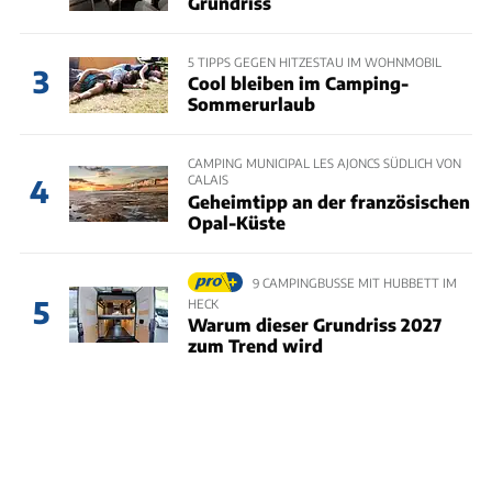
Grundriss
5 TIPPS GEGEN HITZESTAU IM WOHNMOBIL
3
Cool bleiben im Camping-
Sommerurlaub
CAMPING MUNICIPAL LES AJONCS SÜDLICH VON
CALAIS
4
Geheimtipp an der französischen
Opal-Küste
9 CAMPINGBUSSE MIT HUBBETT IM
5
HECK
Warum dieser Grundriss 2027
zum Trend wird