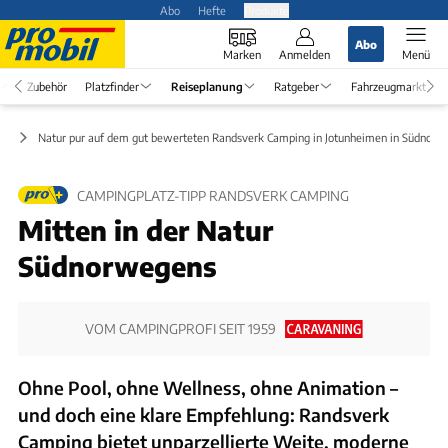
Abo
Hefte
Produkte
Abo
Marken
Anmelden
Menü
Zubehör
Platzfinder
Reiseplanung
Ratgeber
Fahrzeugmarkt
ps
Natur pur auf dem gut bewerteten Randsverk Camping in Jotunheimen in Südnor
CAMPINGPLATZ-TIPP RANDSVERK CAMPING
Mitten in der Natur
Südnorwegens
VOM CAMPINGPROFI SEIT 1959
Ohne Pool, ohne Wellness, ohne Animation –
und doch eine klare Empfehlung: Randsverk
Camping bietet unparzellierte Weite, moderne