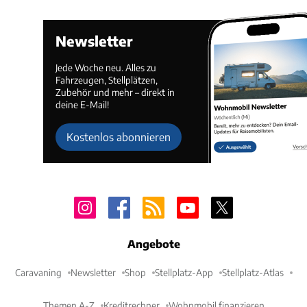
Newsletter
Jede Woche neu. Alles zu
Fahrzeugen, Stellplätzen,
Zubehör und mehr – direkt in
deine E-Mail!
Kostenlos abonnieren
Angebote
Caravaning
Newsletter
Shop
Stellplatz-App
Stellplatz-Atlas
Themen A-Z
Kreditrechner
Wohnmobil finanzieren