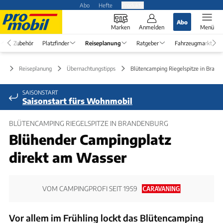
Abo
Hefte
Produkte
Abo
Marken
Anmelden
Menü
Zubehör
Platzfinder
Reiseplanung
Ratgeber
Fahrzeugmarkt
Reiseplanung
Übernachtungstipps
Blütencamping Riegelspitze in Brand
SAISONSTART
Saisonstart fürs Wohnmobil
BLÜTENCAMPING RIEGELSPITZE IN BRANDENBURG
Blühender Campingplatz
direkt am Wasser
VOM CAMPINGPROFI SEIT 1959
Vor allem im Frühling lockt das Blütencamping