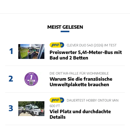
MEIST GELESEN
CLEVER DUO 540 (2026) IM TEST
1
Preiswerter 5,41-Meter-Bus mit
Bad und 2 Betten
DIE CRIT’AIR-FALLE FÜR WOHNMOBILE
2
Warum Sie die französische
Umweltplakette brauchen
DAUERTEST HOBBY ONTOUR VAN
3
600 FT
Viel Platz und durchdachte
Details