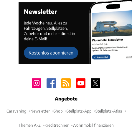
Newsletter
Jede Woche neu. Alles zu
Fahrzeugen, Stellplätzen,
Zubehör und mehr – direkt in
deine E-Mail!
Kostenlos abonnieren
Angebote
Caravaning
Newsletter
Shop
Stellplatz-App
Stellplatz-Atlas
Themen A-Z
Kreditrechner
Wohnmobil finanzieren