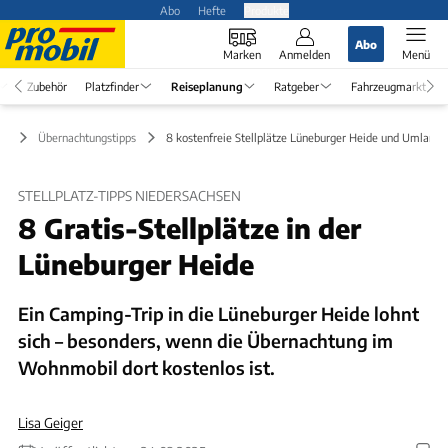
Abo
Hefte
Produkte
Abo
Marken
Anmelden
Menü
Zubehör
Platzfinder
Reiseplanung
Ratgeber
Fahrzeugmarkt
ng
Übernachtungstipps
8 kostenfreie Stellplätze Lüneburger Heide und Umland
STELLPLATZ-TIPPS NIEDERSACHSEN
8 Gratis-Stellplätze in der
Lüneburger Heide
Ein Camping-Trip in die Lüneburger Heide lohnt
sich – besonders, wenn die Übernachtung im
Wohnmobil dort kostenlos ist.
Lisa Geiger