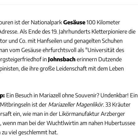
ouren ist der Nationalpark
Gesäuse
100 Kilometer
 Adresse. Als Ende des 19. Jahrhunderts Kletterpioniere die
or und Co. mit Hanfseilen und genagelten Schuhen
man vom Gesäuse ehrfurchtsvoll als "Universität des
rgsteigerfriedhof in
Johnsbach
erinnern Dutzende
pinisten, die ihre große Leidenschaft mit dem Leben
pp:
Ein Besuch in Mariazell ohne Souvenir? Undenkbar! Ein
Mitbringseln ist der
Mariazeller Magenlikör
. 33 Kräuter
rsaft ein, wie man in der Likörmanufaktur Arzberger
t, wenn man bei der Wuchtlwirtin am nahen Hubertussee
 zu viel geschlemmt hat.