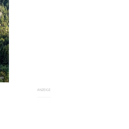
ath
ANZEIGE