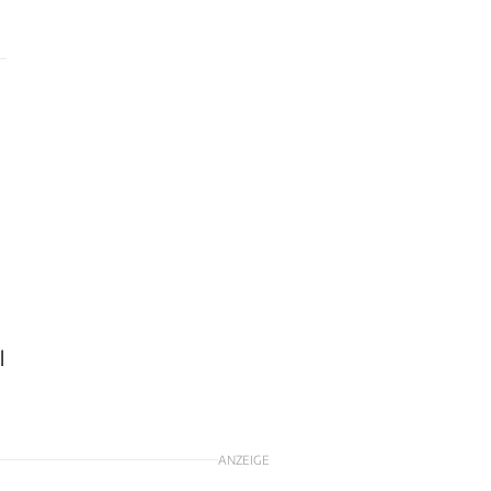
-
l
ANZEIGE