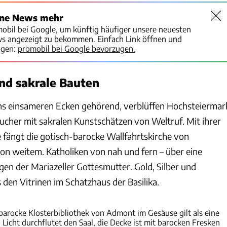
ine News mehr
mobil bei Google, um künftig häufiger unsere neuesten
ws angezeigt zu bekommen. Einfach Link öffnen und
igen:
promobil bei Google bevorzugen.
und sakrale Bauten
hs einsameren Ecken gehörend, verblüffen Hochsteiermar
ucher mit sakralen Kunstschätzen von Weltruf. Mit ihrer
 fängt die gotisch-barocke Wallfahrtskirche von
von weitem. Katholiken von nah und fern – über eine
digen der Mariazeller Gottesmutter. Gold, Silber und
s den Vitrinen im Schatzhaus der Basilika.
Stefan Spath
e barocke Klosterbibliothek von Admont im Gesäuse gilt als eine
 Licht durchflutet den Saal, die Decke ist mit barocken Fresken