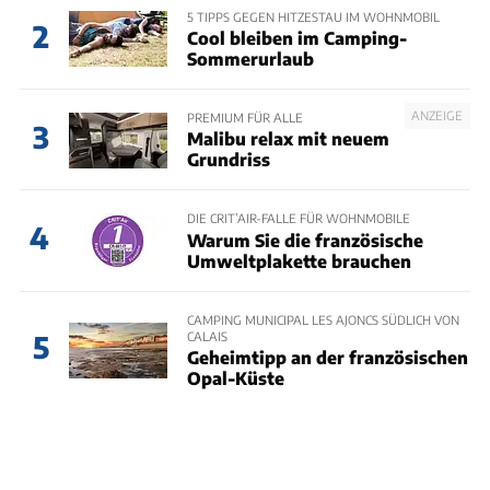
5 TIPPS GEGEN HITZESTAU IM WOHNMOBIL
2
Cool bleiben im Camping-
Sommerurlaub
ANZEIGE
PREMIUM FÜR ALLE
3
Malibu relax mit neuem
Grundriss
DIE CRIT’AIR-FALLE FÜR WOHNMOBILE
4
Warum Sie die französische
Umweltplakette brauchen
CAMPING MUNICIPAL LES AJONCS SÜDLICH VON
CALAIS
5
Geheimtipp an der französischen
Opal-Küste