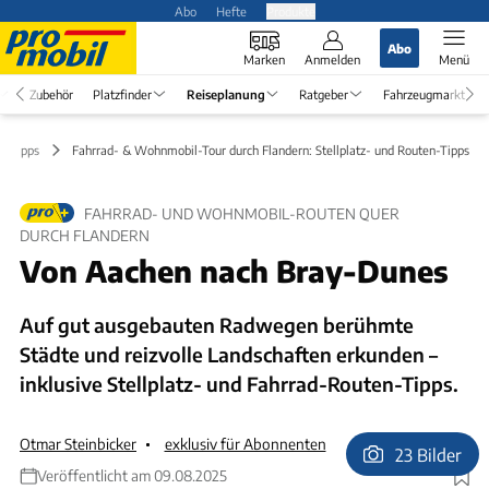
Abo
Hefte
Produkte
Abo
Marken
Anmelden
Menü
Zubehör
Platzfinder
Reiseplanung
Ratgeber
Fahrzeugmarkt
& Tipps
Fahrrad- & Wohnmobil-Tour durch Flandern: Stellplatz- und Routen-Tipps
FAHRRAD- UND WOHNMOBIL-ROUTEN QUER
DURCH FLANDERN
Von Aachen nach Bray-Dunes
Auf gut ausgebauten Radwegen berühmte
Städte und reizvolle Landschaften erkunden –
inklusive Stellplatz- und Fahrrad-Routen-Tipps.
Otmar Steinbicker
exklusiv für Abonnenten
23 Bilder
Veröffentlicht am 09.08.2025
Foto: Otmar Steinbicker