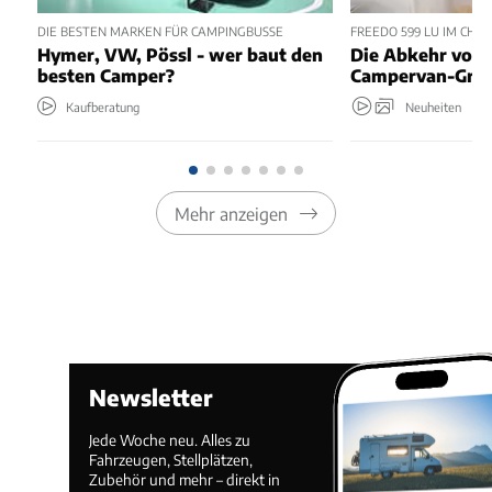
DIE BESTEN MARKEN FÜR CAMPINGBUSSE
FREEDO 599 LU IM CHEC
Hymer, VW, Pössl - wer baut den
Die Abkehr vom 
besten Camper?
Campervan-Grun
Kaufberatung
Neuheiten
Mehr anzeigen
Newsletter
Jede Woche neu. Alles zu
Fahrzeugen, Stellplätzen,
Zubehör und mehr – direkt in