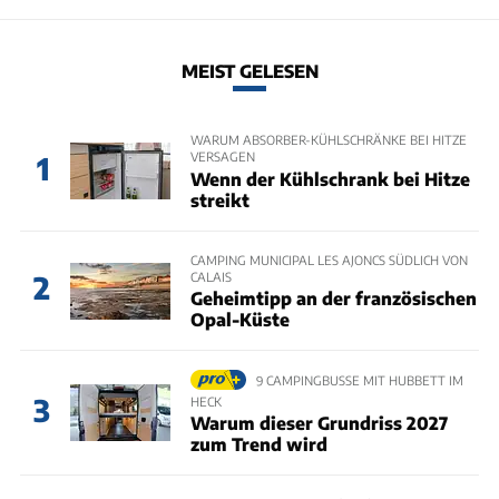
MEIST GELESEN
WARUM ABSORBER-KÜHLSCHRÄNKE BEI HITZE
VERSAGEN
1
Wenn der Kühlschrank bei Hitze
streikt
CAMPING MUNICIPAL LES AJONCS SÜDLICH VON
CALAIS
2
Geheimtipp an der französischen
Opal-Küste
9 CAMPINGBUSSE MIT HUBBETT IM
3
HECK
Warum dieser Grundriss 2027
zum Trend wird