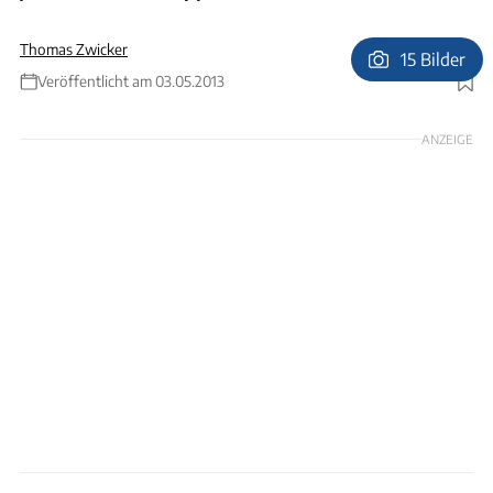
Thomas Zwicker
15 Bilder
Foto: Silke Tokarski, Thomas Zwicker, Tourismus-Service Fehmarn, Stefan Sobotta,
Veröffentlicht am 03.05.2013
Thomas Nyfeler
ANZEIGE