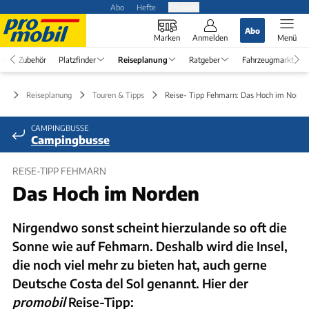
Abo
Hefte
Produkte
Abo
Marken
Anmelden
Menü
Zubehör
Platzfinder
Reiseplanung
Ratgeber
Fahrzeugmarkt
Reiseplanung
Touren & Tipps
Reise- Tipp Fehmarn: Das Hoch im Norde
CAMPINGBUSSE
Campingbusse
REISE-TIPP FEHMARN
Das Hoch im Norden
Nirgendwo sonst scheint hierzulande so oft die
Sonne wie auf Fehmarn. Deshalb wird die Insel,
die noch viel mehr zu bieten hat, auch gerne
Deutsche Costa del Sol genannt. Hier der
promobil
Reise-Tipp: