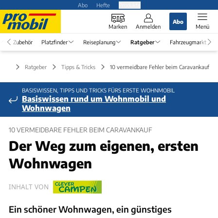
Abo
Hefte
Produkte
Abo
Marken
Anmelden
Menü
Zubehör
Platzfinder
Reiseplanung
Ratgeber
Fahrzeugmarkt
Ratgeber
Tipps & Tricks
10 vermeidbare Fehler beim Caravankauf
BASISWISSEN, TIPPS UND TRICKS FÜRS ERSTE WOHNMOBIL
Basiswissen rund um Wohnmobil und
Wohnwagen
10 VERMEIDBARE FEHLER BEIM CARAVANKAUF
Der Weg zum eigenen, ersten
Wohnwagen
INHALT VON
Ein schöner Wohnwagen, ein günstiges