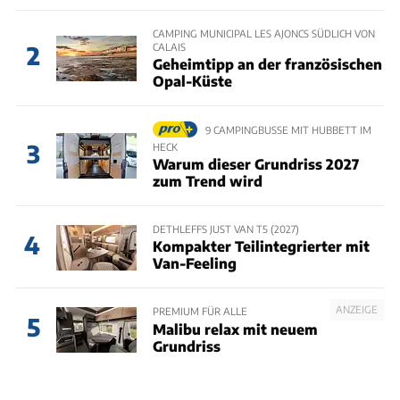
CAMPING MUNICIPAL LES AJONCS SÜDLICH VON
CALAIS
2
Geheimtipp an der französischen
Opal-Küste
9 CAMPINGBUSSE MIT HUBBETT IM
3
HECK
Warum dieser Grundriss 2027
zum Trend wird
DETHLEFFS JUST VAN T5 (2027)
4
Kompakter Teilintegrierter mit
Van-Feeling
ANZEIGE
PREMIUM FÜR ALLE
5
Malibu relax mit neuem
Grundriss