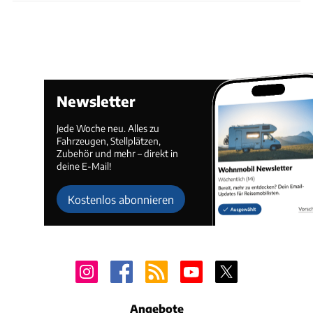
Newsletter
Jede Woche neu. Alles zu
Fahrzeugen, Stellplätzen,
Zubehör und mehr – direkt in
deine E-Mail!
Kostenlos abonnieren
Angebote