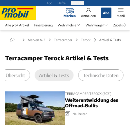
Abo
Hefte
Produkte
Abo
Marken
Anmelden
Menü
Alle pro+ Artikel
Finanzierung
Wohnmobile
Wohnwagen
Zubehör
Marken A-Z
Terracamper
Terock
Artikel & Tests
Terracamper Terock Artikel & Tests
Übersicht
Artikel & Tests
Technische Daten
TERRACAMPER TEROCK (2021)
Weiterentwicklung des
Offroad-Bullis
Neuheiten