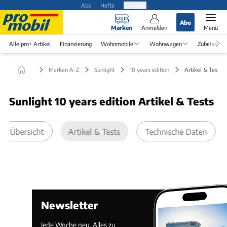
Abo
Hefte
Produkte
Abo
Marken
Anmelden
Menü
Alle pro+ Artikel
Finanzierung
Wohnmobile
Wohnwagen
Zubehör
Marken A-Z
Sunlight
10 years edition
Artikel & Tests
Sunlight 10 years edition Artikel & Tests
Übersicht
Artikel & Tests
Technische Daten
Newsletter
Jede Woche neu. Alles zu