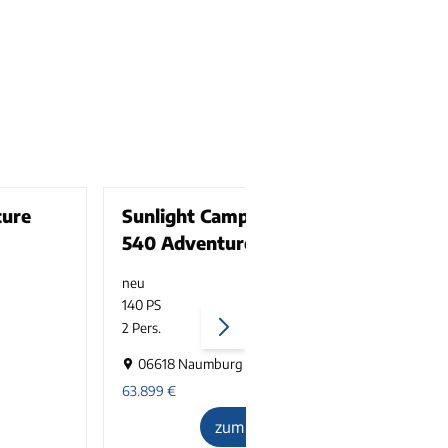
ture
Sunlight Camper Van CLIFF
540 Adventure Edition
neu
3500 kg
140 PS
1
2 Pers.
4
06618 Naumburg
63.899
€
8
zum Inserat