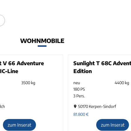
WOHNMOBILE
t V 66 Adventure
Sunlight T 68C Adven
 IC-Line
Edition
3500 kg
neu
4400 kg
180 PS
3 Pers.
lch
50170 Kerpen-Sindorf
81.800
€
zum Inserat
zum Inserat