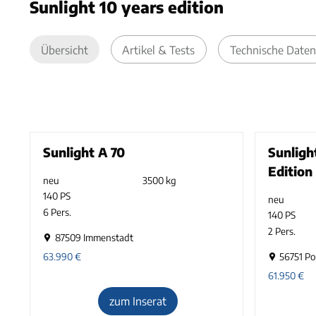
Sunlight 10 years edition
Übersicht
Artikel & Tests
Technische Daten
Sunlight A 70
Sunligh
Edition
neu
3500 kg
140 PS
neu
6 Pers.
140 PS
2 Pers.
87509 Immenstadt
63.990
€
56751 Po
61.950
€
zum Inserat