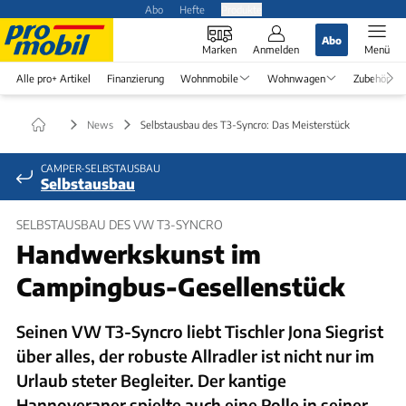
Abo
Hefte
Produkte
Abo
Marken
Anmelden
Menü
Alle pro+ Artikel
Finanzierung
Wohnmobile
Wohnwagen
Zubehör
News
Selbstausbau des T3-Syncro: Das Meisterstück
CAMPER-SELBSTAUSBAU
Selbstausbau
SELBSTAUSBAU DES VW T3-SYNCRO
Handwerkskunst im
Campingbus-Gesellenstück
Seinen VW T3-Syncro liebt Tischler Jona Siegrist
über alles, der robuste Allradler ist nicht nur im
Urlaub steter Begleiter. Der kantige
Hannoveraner spielte auch eine Rolle in seiner