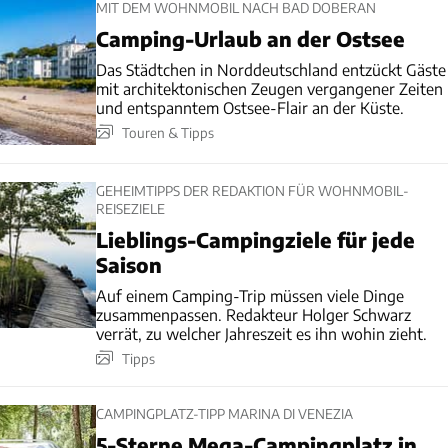
MIT DEM WOHNMOBIL NACH BAD DOBERAN
Camping-Urlaub an der Ostsee
Das Städtchen in Norddeutschland entzückt Gäste
mit architektonischen Zeugen vergangener Zeiten
und entspanntem Ostsee-Flair an der Küste.
Touren & Tipps
GEHEIMTIPPS DER REDAKTION FÜR WOHNMOBIL-
REISEZIELE
Lieblings-Campingziele für jede
Saison
Auf einem Camping-Trip müssen viele Dinge
zusammenpassen. Redakteur Holger Schwarz
verrät, zu welcher Jahreszeit es ihn wohin zieht.
Tipps
CAMPINGPLATZ-TIPP MARINA DI VENEZIA
5-Sterne Mega-Campingplatz in