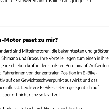
ss für die schweren Akku-Boliden ausgelegt sein.
e-Motor passt zu mir?
andard sind Mittelmotoren, die bekanntesten und größte
, Shimano und Brose. Ihre Vorteile liegen zum einen in ihre
, sie schieben kräftig den steilsten Berg hinauf. Außerde
d Fahrerinnen von der zentralen Position im E-Bike-
itiv auf den Gewichtsschwerpunkt auswirkt und das
eeinflusst. Leichtere E-Bikes setzen gelegentlich auf
 aber oft nicht ganz so kraftvoll.
edelecs tut sich viel. Hier die wichtigsten