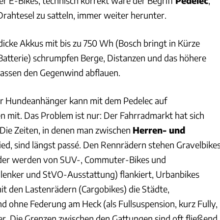
r E-Bikes, technisch korrekt wäre der Begriff
Pedelec
,
Drahtesel zu satteln, immer weiter herunter.
icke Akkus mit bis zu 750 Wh (Bosch bringt in Kürze
atterie) schrumpfen Berge, Distanzen und das höhere
lassen den Gegenwind abflauen.
er Hundeanhänger kann mit dem Pedelec auf
 mit. Das Problem ist nur: Der Fahrradmarkt hat sich
. Die Zeiten, in denen man zwischen
Herren- und
ed, sind längst passé. Den Rennrädern stehen Gravelbike
räder werden von SUV-, Commuter-Bikes und
enker und StVO-Ausstattung) flankiert, Urbanbikes
 den Lastenrädern (Cargobikes) die Städte,
d ohne Federung am Heck (als Fullsuspension, kurz Fully,
er. Die Grenzen zwischen den Gattungen sind oft fließend,