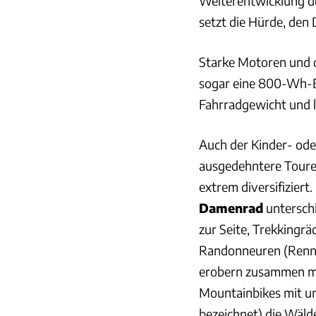
Weiterentwicklung de
setzt die Hürde, den 
Starke Motoren und d
sogar eine 800-Wh-B
Fahrradgewicht und 
Auch der Kinder- od
ausgedehntere Touren
extrem diversifiziert
Damenrad
unterschi
zur Seite, Trekking
Randonneuren (Rennl
erobern zusammen mit
Mountainbikes mit un
bezeichnet) die Wäld